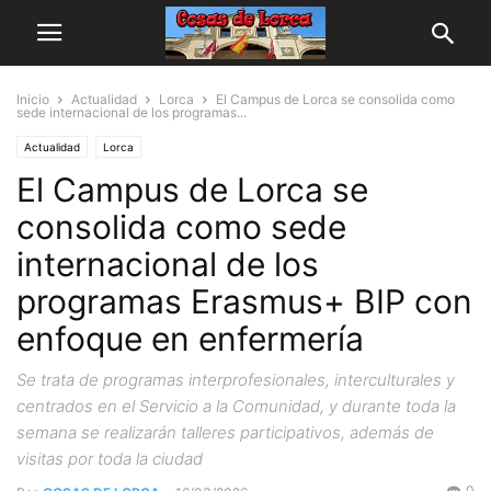
Inicio
Actualidad
Lorca
El Campus de Lorca se consolida como
sede internacional de los programas...
Actualidad
Lorca
El Campus de Lorca se
consolida como sede
internacional de los
programas Erasmus+ BIP con
enfoque en enfermería
Se trata de programas interprofesionales, interculturales y
centrados en el Servicio a la Comunidad, y durante toda la
semana se realizarán talleres participativos, además de
visitas por toda la ciudad
0