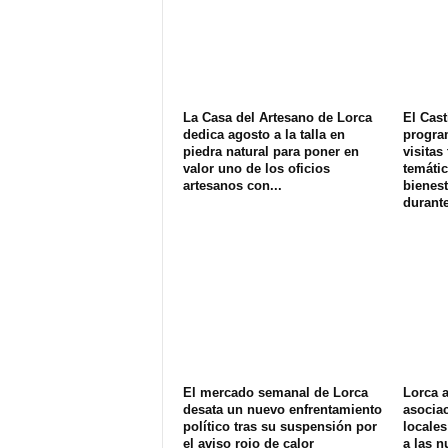
La Casa del Artesano de Lorca
El Cast
dedica agosto a la talla en
progra
piedra natural para poner en
visitas
valor uno de los oficios
temátic
artesanos con...
bienest
durante
El mercado semanal de Lorca
Lorca 
desata un nuevo enfrentamiento
asociac
político tras su suspensión por
locales
el aviso rojo de calor
a las 