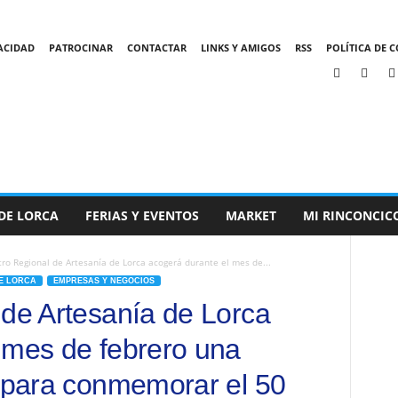
VACIDAD
PATROCINAR
CONTACTAR
LINKS Y AMIGOS
RSS
POLÍTICA DE C
DE LORCA
FERIAS Y EVENTOS
MARKET
MI RINCONCIC
tro Regional de Artesanía de Lorca acogerá durante el mes de...
E LORCA
EMPRESAS Y NEGOCIOS
 de Artesanía de Lorca
 mes de febrero una
a para conmemorar el 50