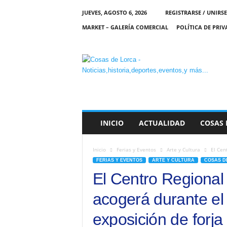
JUEVES, AGOSTO 6, 2026
REGISTRARSE / UNIRSE
MARKET – GALERÍA COMERCIAL
POLÍTICA DE PRI
C
O
S
A
S
D
E
INICIO
ACTUALIDAD
COSAS 
L
O
R
Inicio
Ferias y Eventos
Arte y Cultura
El Cen
C
FERIAS Y EVENTOS
ARTE Y CULTURA
COSAS D
A
El Centro Regional
acogerá durante el
exposición de forj