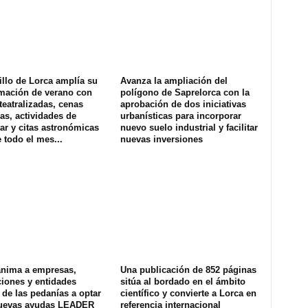
illo de Lorca amplía su
Avanza la ampliación del
mación de verano con
polígono de Saprelorca con la
 teatralizadas, cenas
aprobación de dos iniciativas
as, actividades de
urbanísticas para incorporar
ar y citas astronómicas
nuevo suelo industrial y facilitar
 todo el mes...
nuevas inversiones
anima a empresas,
Una publicación de 852 páginas
iones y entidades
sitúa al bordado en el ámbito
 de las pedanías a optar
científico y convierte a Lorca en
nuevas ayudas LEADER
referencia internacional