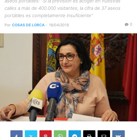
aseos portátiles: "Si la previsión es acoger en nuestras
calles a más de 400.000 visitantes, la cifra de 37 aseos
portátiles es completamente insuficiente"
0
Por
COSAS DE LORCA
-
16/04/2019