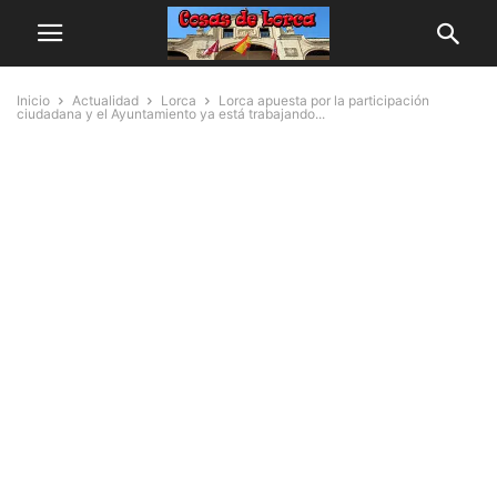
Inicio
Actualidad
Lorca
Lorca apuesta por la participación
ciudadana y el Ayuntamiento ya está trabajando...