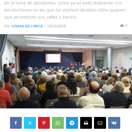
en la toma de decisiones, como ya se está realizando con
las reuniones en las que los vecinos deciden cómo quieren
que se mejoren sus calles y barrios.
0
Por
COSAS DE LORCA
-
15/10/2016