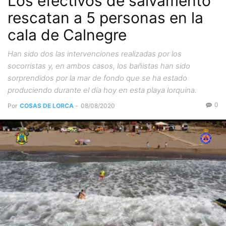
Los efectivos de salvamento
rescatan a 5 personas en la
cala de Calnegre
Han sido dos las intervenciones realizadas por los
socorristas y, en ambos casos, los bañistas han sido
sorprendidos por la mar de fondo que se ha estado
produciendo durante el día hoy en esta playa lorquina.
0
Por
COSAS DE LORCA
-
08/08/2020