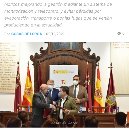
hídricos mejorando la gestión mediante un sistema de
monitorización y telecontrol y evitar pérdidas por
evaporación, transporte o por las fugas que se venían
produciendo en la actualidad.
0
Por
COSAS DE LORCA
-
09/12/2021