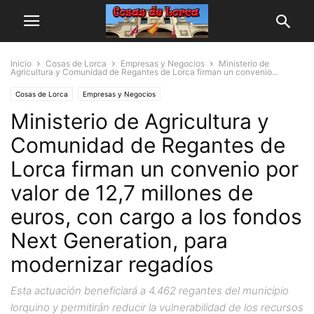
Inicio
Cosas de Lorca
Empresas y Negocios
Ministerio de
Agricultura y Comunidad de Regantes de Lorca firman un convenio...
Cosas de Lorca
Empresas y Negocios
Ministerio de Agricultura y
Comunidad de Regantes de
Lorca firman un convenio por
valor de 12,7 millones de
euros, con cargo a los fondos
Next Generation, para
modernizar regadíos
Esta actuación beneficiará a 4.462 regantes del municipio
lorquino y permitirán reducir la vulnerabilidad de los recursos