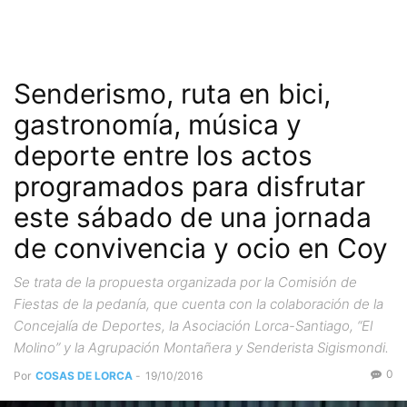
Senderismo, ruta en bici,
gastronomía, música y
deporte entre los actos
programados para disfrutar
este sábado de una jornada
de convivencia y ocio en Coy
Se trata de la propuesta organizada por la Comisión de
Fiestas de la pedanía, que cuenta con la colaboración de la
Concejalía de Deportes, la Asociación Lorca-Santiago, “El
Molino” y la Agrupación Montañera y Senderista Sigismondi.
0
Por
COSAS DE LORCA
-
19/10/2016