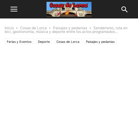
Inicio
Cosas de Lorca
Paisajes y pedanias
Senderismo, ruta en
bici, gastronomía, música y deporte entre los actos programados...
Ferias y Eventos
Deporte
Cosas de Lorca
Paisajes y pedanias