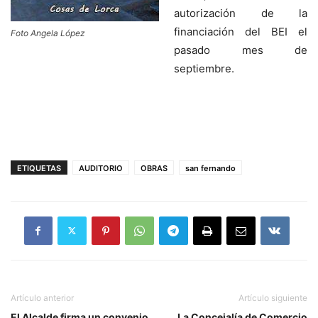
autorización de la
financiación del BEI el
Foto Angela López
pasado mes de
septiembre.
ETIQUETAS
AUDITORIO
OBRAS
san fernando
Artículo anterior
Artículo siguiente
El Alcalde firma un convenio
La Concejalía de Comercio