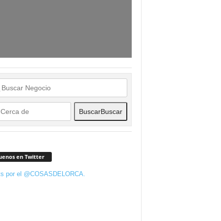
Buscar
Buscar
uenos en Twitter
ts por el @COSASDELORCA.