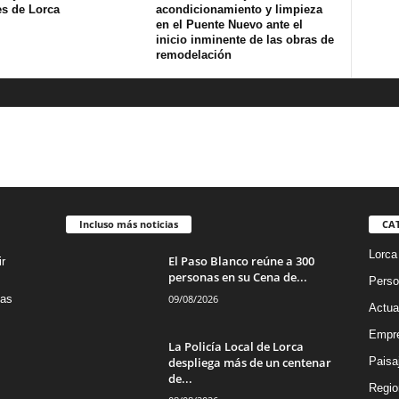
es de Lorca
acondicionamiento y limpieza
en el Puente Nuevo ante el
inicio inminente de las obras de
remodelación
Incluso más noticias
CA
Lorca
El Paso Blanco reúne a 300
r
personas en su Cena de...
Perso
09/08/2026
das
Actua
Empre
La Policía Local de Lorca
despliega más de un centenar
Paisa
de...
Regio