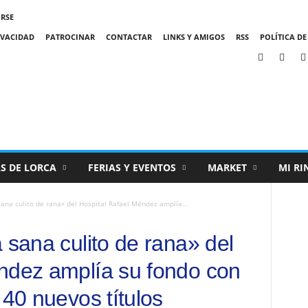
IRSE
IVACIDAD
PATROCINAR
CONTACTAR
LINKS Y AMIGOS
RSS
POLÍTICA DE
S DE LORCA
FERIAS Y EVENTOS
MARKET
MI RI
sana culito de rana» del Hospital Rafael Méndez amplía...
 sana culito de rana» del
ndez amplía su fondo con
 40 nuevos títulos