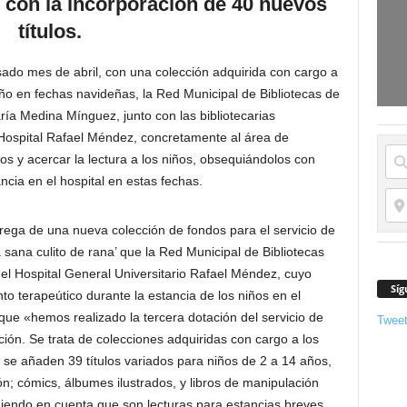
 con la incorporación de 40 nuevos
títulos.
asado mes de abril, con una colección adquirida con cargo a
o en fechas navideñas, la Red Municipal de Bibliotecas de
ía Medina Mínguez, junto con las bibliotecarias
Hospital Rafael Méndez, concretamente al área de
ados y acercar la lectura a los niños, obsequiándolos con
ncia en el hospital en estas fechas.
rega de una nueva colección de fondos para el servicio de
 sana culito de rana’ que la Red Municipal de Bibliotecas
del Hospital General Universitario Rafael Méndez, cuyo
Síg
to terapeútico durante la estancia de los niños en el
ue «hemos realizado la tercera dotación del servicio de
Twee
ción. Se trata de colecciones adquiridas con cargo a los
se añaden 39 títulos variados para niños de 2 a 14 años,
ón; cómics, álbumes ilustrados, y libros de manipulación
niendo en cuenta que son lecturas para estancias breves