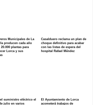
veros Municipales de La
Casalduero reclama un plan de
lla producen cada año
choque definitivo para acabar
20.000 plantas para
con las listas de espera del
ecer Lorca y sus
hospital Rafael Méndez
as
el suministro eléctrico el
El Ayuntamiento de Lorca
de julio en varios
acometerá trabajos de