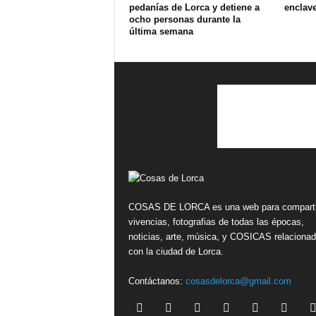
pedanías de Lorca y detiene a
enclav
ocho personas durante la
última semana
COSAS DE LORCA es una web para comparti
vivencias, fotografias de todas las épocas,
noticias, arte, música, y COSICAS relaciona
con la ciudad de Lorca.
Contáctanos:
cosasdelorca@gmail.com