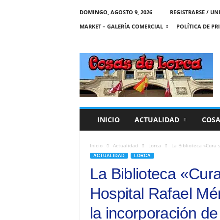
DOMINGO, AGOSTO 9, 2026
REGISTRARSE / UN
MARKET – GALERÍA COMERCIAL
POLÍTICA DE PR
C
O
S
A
S
D
E
INICIO
ACTUALIDAD
COSA
L
O
R
Inicio
Actualidad
Lorca
La Biblioteca «Cura 
C
ACTUALIDAD
LORCA
A
La Biblioteca «Cura
Hospital Rafael Mé
la incorporación de