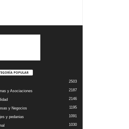
TEGORÍA POPULAR
2503
2187
nas y Asociaciones
2146
lidad
1195
sas y Negocios
1091
jes y pedanias
1030
nal