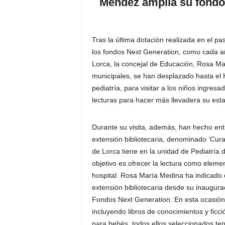
Méndez amplía su fondo
Tras la última dotación realizada en el p
los fondos Next Generation, como cada añ
Lorca, la concejal de Educación, Rosa Mar
municipales, se han desplazado hasta el 
pediatría, para visitar a los niños ingres
lecturas para hacer más llevadera su esta
Durante su visita, además, han hecho ent
extensión bibliotecaria, denominado ‘Cura
de Lorca tiene en la unidad de Pediatría 
objetivo es ofrecer la lectura como elemen
hospital. Rosa María Medina ha indicado q
extensión bibliotecaria desde su inaugura
Fondos Next Generation. En esta ocasión 
incluyendo libros de conocimientos y ficci
para bebés, todos ellos seleccionados te