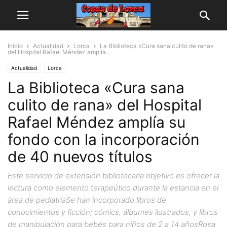
Inicio
Actualidad
Lorca
La Biblioteca «Cura sana culito de rana»
del Hospital Rafael Méndez amplía...
Actualidad
Lorca
La Biblioteca «Cura sana
culito de rana» del Hospital
Rafael Méndez amplía su
fondo con la incorporación
de 40 nuevos títulos
Este servicio de extensión bibliotecaria objetivo es ofrecer la
lectura como elemento terapeútico durante la estancia en el
área de pediatríaSe han incorporado libros de
conocimientos y ficción; cómics, álbumes ilustrados, y libros
de manipulación para bebés para niños de 2 a 14 añosRosa