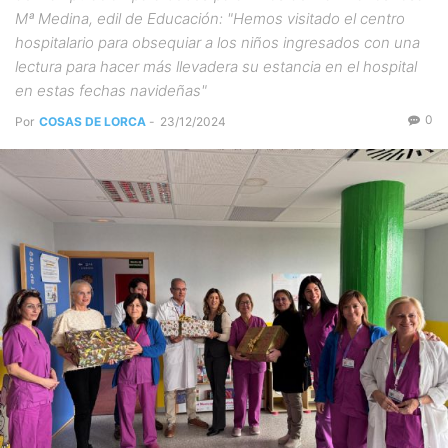
Mª Medina, edil de Educación: "Hemos visitado el centro
hospitalario para obsequiar a los niños ingresados con una
lectura para hacer más llevadera su estancia en el hospital
en estas fechas navideñas"
0
Por
COSAS DE LORCA
-
23/12/2024