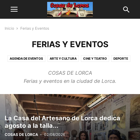
Inicio
Ferias y Eventos
FERIAS Y EVENTOS
AGENDA DE EVENTOS
ARTE Y CULTURA
CINE Y TEATRO
DEPORTE
MÚSICA
SEMANA SANTA
TOROS EN LORCA
COSAS DE LORCA
Ferias y eventos en la ciudad de Lorca.
La Casa del Artesano de Lorca dedica
agosto a la talla...
COSAS DE LORCA
-
02/08/2026