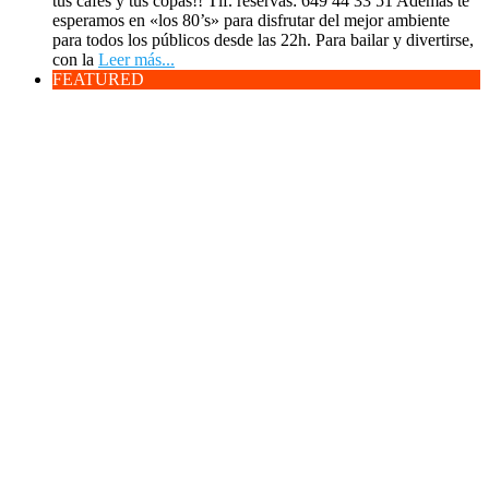
tus cafés y tus copas!! Tlf. reservas: 649 44 33 51 Además te
esperamos en «los 80’s» para disfrutar del mejor ambiente
para todos los públicos desde las 22h. Para bailar y divertirse,
con la
Leer más...
FEATURED