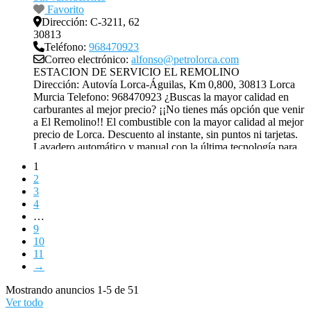
Favorito
Dirección:
C-3211, 62
30813
Teléfono:
968470923
Correo electrónico:
alfonso@petrolorca.com
ESTACION DE SERVICIO EL REMOLINO
Dirección: Autovía Lorca-Águilas, Km 0,800, 30813 Lorca
Murcia Telefono: 968470923 ¿Buscas la mayor calidad en
carburantes al mejor precio? ¡¡No tienes más opción que venir
a El Remolino!! El combustible con la mayor calidad al mejor
precio de Lorca. Descuento al instante, sin puntos ni tarjetas.
Lavadero automático y manual con la última tecnología para
tu
Leer más...
1
2
3
4
…
9
10
11
→
Mostrando anuncios 1-5 de 51
Ver todo