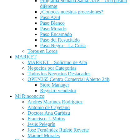
Programa Semana Santa 2018 – Una pasion
diferente
¿Conoces nuestras procesiones?
Paso Azul
Paso Blanco
Paso Morado
Paso Encarnado
Paso del Resucitado
Paso Negro – La Curia
Toros en Lorca
MARKET
MARKET – Solicitud de Alta
Negocios por Categorías
Todos los Negocios Destacados
OPEN365 Centro Comercial Abierto 24h
Store Manager
Registro vendedor
Mi Rinconcico
Andrés Martínez Rodríguez
Antonio de Cayetano
Doctora Ana Garbizu
Francisco J. Motos
Jesús Pelegrín
José Fernández Rufete Reverte
Manuel Morales