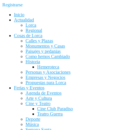
Registrarse
Inicio
Actualidad
Lorca
Regional
Cosas de Lorca
Calles y Plazas
Monumentos y Casas
Paisajes y pedanias
Como hemos Cambiado
Historia
Hemeroteca
Personas y Asociaciones
Empresas y Negocios
Propuestas para Lorca
Ferias y Eventos
Agenda de Eventos
Arte y Cultura
Cine y Teatro
Cine Club Paradiso
Teatro Guerra
Deporte
Música
Semana Santa