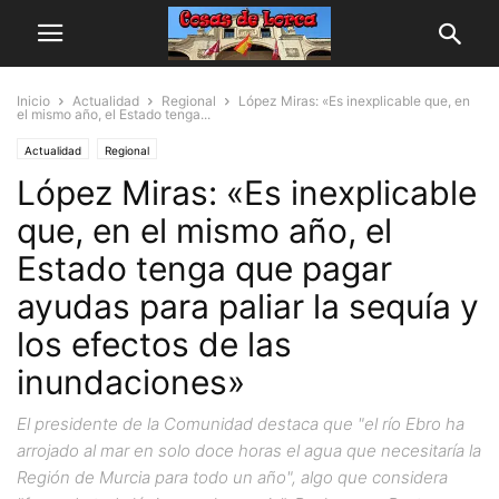
Inicio
Actualidad
Regional
López Miras: «Es inexplicable que, en
el mismo año, el Estado tenga...
Actualidad
Regional
López Miras: «Es inexplicable
que, en el mismo año, el
Estado tenga que pagar
ayudas para paliar la sequía y
los efectos de las
inundaciones»
El presidente de la Comunidad destaca que "el río Ebro ha
arrojado al mar en solo doce horas el agua que necesitaría la
Región de Murcia para todo un año", algo que considera