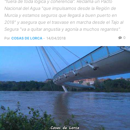
"fuera de toda lógica y coherencia". Reclama un Pacto
Nacional del Agua "que impulsamos desde la Región de
Murcia y estamos seguros que llegará a buen puerto en
2018" y asegura que el trasvase en marcha desde el Tajo al
Segura "va a quitar angustia y agonía a muchos regantes".
0
Por
COSAS DE LORCA
-
14/04/2018