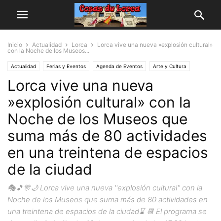
Inicio
Actualidad
Lorca
Lorca vive una nueva »explosión cultural»
con la Noche de los Museos...
Actualidad
Ferias y Eventos
Agenda de Eventos
Arte y Cultura
Lorca vive una nueva
Música
»explosión cultural» con la
Noche de los Museos que
suma más de 80 actividades
en una treintena de espacios
de la ciudad
🎭🎵🎊🌙 Lorca vive una nueva ''explosión cultural'' con la
Noche de los Museos que suma más de 80 actividades en
una treintena de espacios de la ciudad⌛ 📆 El programa se