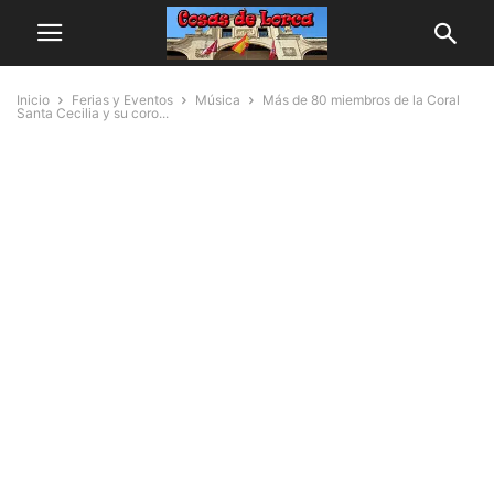
Inicio
Ferias y Eventos
Música
Más de 80 miembros de la Coral
Santa Cecilia y su coro...