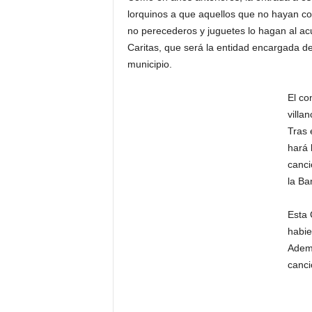
lorquinos a que aquellos que no hayan c
no perecederos y juguetes lo hagan al acu
Caritas, que será la entidad encargada de 
municipio.
E
l co
villa
Tras 
hará 
canci
la Ba
Esta 
habie
Ademá
canci