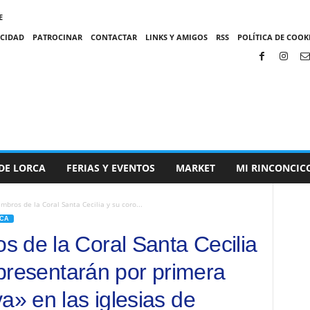
E
ACIDAD
PATROCINAR
CONTACTAR
LINKS Y AMIGOS
RSS
POLÍTICA DE COOKI
DE LORCA
FERIAS Y EVENTOS
MARKET
MI RINCONCIC
bros de la Coral Santa Cecilia y su coro...
CA
 de la Coral Santa Cecilia
representarán por primera
a» en las iglesias de