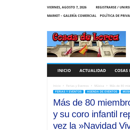
VIERNES, AGOSTO 7, 2026
REGISTRARSE / UNIRS
MARKET – GALERÍA COMERCIAL
POLÍTICA DE PRIV
C
O
S
A
S
D
E
INICIO
ACTUALIDAD
COSAS 
L
O
R
Inicio
Ferias y Eventos
Música
Más de 80 miem
C
FERIAS Y EVENTOS
AGENDA DE EVENTOS
MÚSI
A
Más de 80 miembros
y su coro infantil 
vez la »Navidad Viv