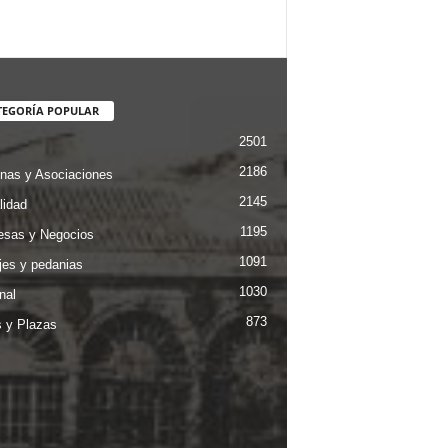
TEGORÍA POPULAR
2501
2186
nas y Asociaciones
2145
lidad
1195
sas y Negocios
1091
jes y pedanias
1030
nal
873
s y Plazas