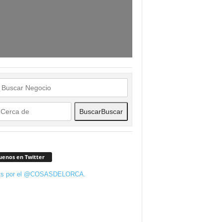
Buscar
Buscar
uenos en Twitter
ts por el @COSASDELORCA.