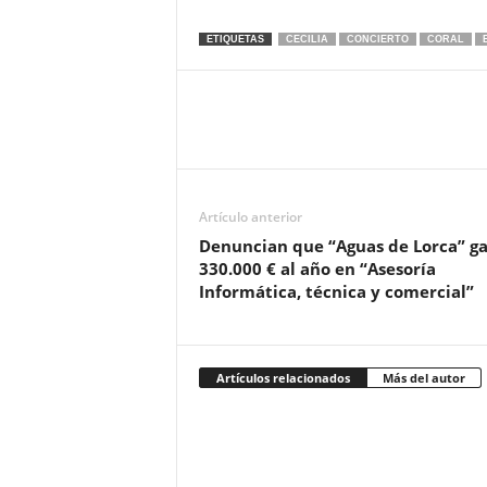
ETIQUETAS
CECILIA
CONCIERTO
CORAL
Artículo anterior
Denuncian que “Aguas de Lorca” ga
330.000 € al año en “Asesoría
Informática, técnica y comercial”
Artículos relacionados
Más del autor