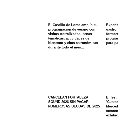
El Castillo de Lorca amplía su
Experi
programación de verano con
gastron
visitas teatralizadas, cenas
formará
temáticas, actividades de
program
bienestar y citas astronómicas
para pa
durante todo el mes...
CANCELAN FORTALEZA
El fest
SOUND 2026 SIN PAGAR
‘Custom
NUMEROSAS DEUDAS DE 2025
Merced 
semana
exhibic