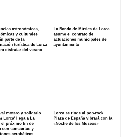
encias astronómicas,
La Banda de Música de Lorca
ómicas y culturales
asume el contrato de
n parte de la
actuaciones municipales del
ación turística de Lorca
ayuntamiento
ra disfrutar del verano
ival motero y solidario
Lorca se rinde al pop-rock:
 Lorca’ llega a La
Plaza de España vibrará con la
el próximo fin de
«Noche de los Museos»
 con conciertos y
iones acrobáticas