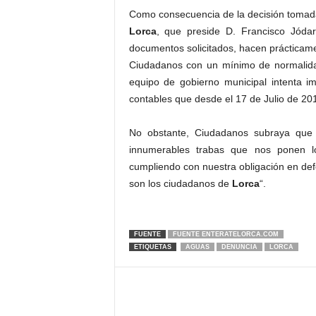
Como consecuencia de la decisión tomada
Lorca
, que preside D. Francisco Jóda
documentos solicitados, hacen prácticam
Ciudadanos con un mínimo de normalidad
equipo de gobierno municipal intenta i
contables que desde el 17 de Julio de 201
No obstante, Ciudadanos subraya que 
innumerables trabas que nos ponen l
cumpliendo con nuestra obligación en def
son los ciudadanos de
Lorca
“.
FUENTE
FUENTE ENTERATELORCA.COM
ETIQUETAS
AGUAS
DENUNCIA
LORCA