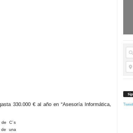
Síg
asta 330.000 € al año en “Asesoría Informática,
Twee
l de C´s
a de una