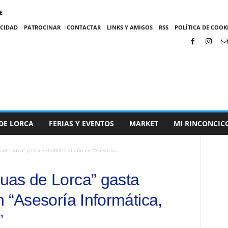
E
ACIDAD
PATROCINAR
CONTACTAR
LINKS Y AMIGOS
RSS
POLÍTICA DE COOKI
DE LORCA
FERIAS Y EVENTOS
MARKET
MI RINCONCIC
de Lorca” gasta 330.000 € al año en “Asesoría...
uas de Lorca” gasta
 “Asesoría Informática,
”