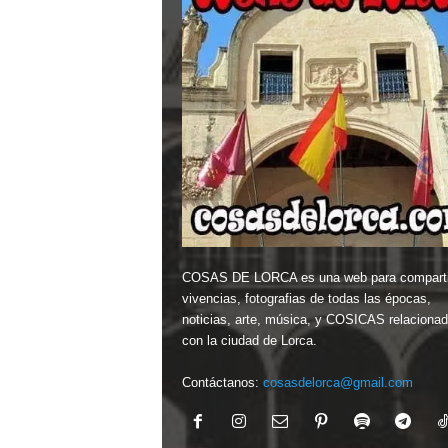
COSAS DE LORCA es una web para comparti
vivencias, fotografias de todas las épocas,
noticias, arte, música, y COSICAS relaciona
con la ciudad de Lorca.
Contáctanos:
cosasdelorca@gmail.com