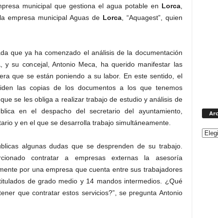
empresa municipal que gestiona el agua potable en
Lorca
,
e la empresa municipal Aguas de
Lorca
, “Aquagest”, quien
da que ya ha comenzado el análisis de la documentación
a
, y su concejal, Antonio Meca, ha querido manifestar las
era que se están poniendo a su labor. En este sentido, el
piden las copias de los documentos a los que tenemos
 se les obliga a realizar trabajo de estudio y análisis de
ica en el despacho del secretario del ayuntamiento,
Arc
ario y en el que se desarrolla trabajo simultáneamente.
blicas algunas dudas que se desprenden de su trabajo.
rcionado contratar a empresas externas la asesoría
almente por una empresa que cuenta entre sus trabajadores
 4 titulados de grado medio y 14 mandos intermedios. ¿Qué
tener que contratar estos servicios?”, se pregunta Antonio