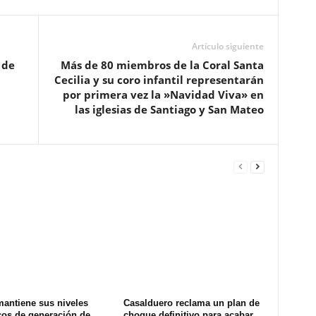
Artículo siguiente
 de
Más de 80 miembros de la Coral Santa
Cecilia y su coro infantil representarán
por primera vez la »Navidad Viva» en
las iglesias de Santiago y San Mateo
mantiene sus niveles
Casalduero reclama un plan de
cos de generación de
choque definitivo para acabar