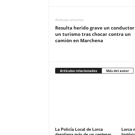
Artículo anterior
Resulta herido grave un conductor
un turismo tras chocar contra un
camión en Marchena
Artículos relacionados
Más del autor
La Policía Local de Lorca
Lorca 
despliega más de un centenar
históri