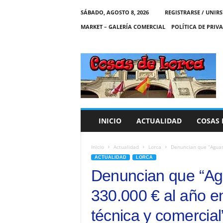
SÁBADO, AGOSTO 8, 2026
REGISTRARSE / UNIRS
MARKET – GALERÍA COMERCIAL
POLÍTICA DE PRIV
C
O
S
A
S
D
E
INICIO
ACTUALIDAD
COSAS 
L
O
R
Inicio
Actualidad
Lorca
Denuncian que “Aguas 
C
ACTUALIDAD
LORCA
A
Denuncian que “Ag
330.000 € al año en
técnica y comercial