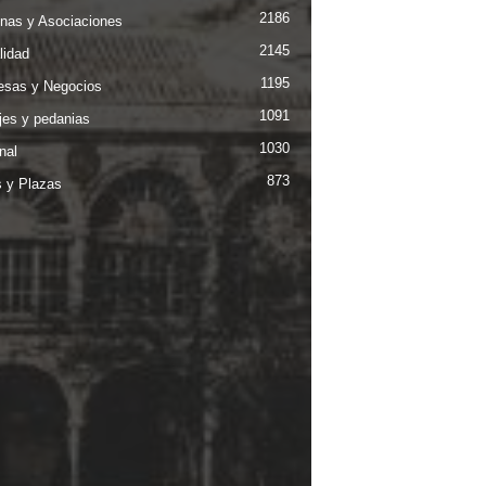
2186
nas y Asociaciones
2145
lidad
1195
sas y Negocios
1091
jes y pedanias
1030
nal
873
s y Plazas