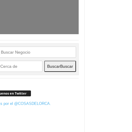
Buscar
Buscar
uenos en Twitter
ts por el @COSASDELORCA.