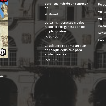
despliega más de un centenar
Perso
de...
Actua
08/08/2026
Empre
Lorca mantiene sus niveles
Paisa
históricos de generación de
empleo y sitúa...
Regio
05/08/2026
Calle
Casalduero reclama un plan
de choque definitivo para
acabar con las...
05/08/2026
r
das