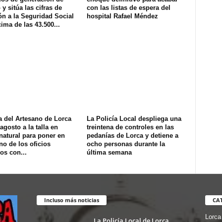
y sitúa las cifras de
con las listas de espera del
ión a la Seguridad Social
hospital Rafael Méndez
ima de las 43.500...
a del Artesano de Lorca
La Policía Local despliega una
agosto a la talla en
treintena de controles en las
natural para poner en
pedanías de Lorca y detiene a
no de los oficios
ocho personas durante la
os con...
última semana
Incluso más noticias
CA
Lorca
La Policía Local de Lorca