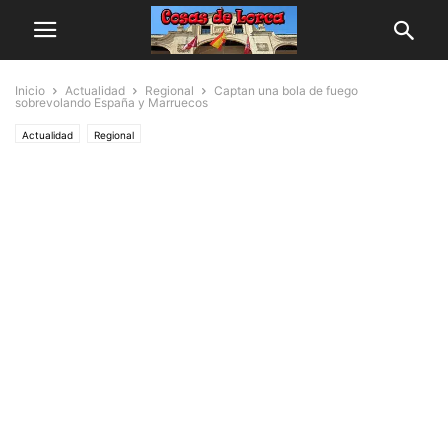
Inicio
Actualidad
Regional
Captan una bola de fuego
sobrevolando España y Marruecos
Actualidad
Regional