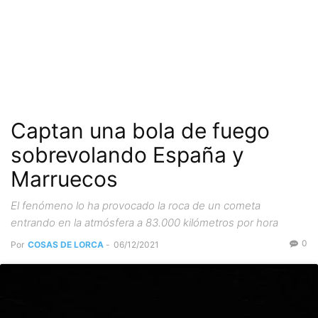
Captan una bola de fuego
sobrevolando España y
Marruecos
El fenómeno lo ha provocado la roca de un cometa
entrando en la atmósfera a 83.000 kilómetros por hora
0
Por
COSAS DE LORCA
-
06/12/2021