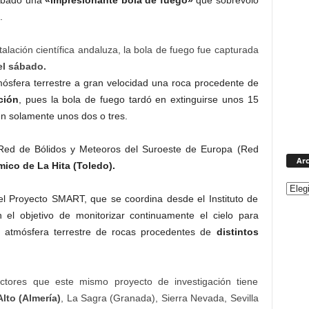
rabado una
«impresionante bola de fuego»
que sobrevoló
.
lación científica andaluza, la bola de fuego fue capturada
el sábado.
tmósfera terrestre a gran velocidad una roca procedente de
ción
, pues la bola de fuego tardó en extinguirse unos 15
n solamente unos dos o tres.
 Red de Bólidos y Meteoros del Suroeste de Europa (Red
Arc
co de La Hita (Toledo).
el Proyecto SMART, que se coordina desde el Instituto de
n el objetivo de monitorizar continuamente el cielo para
 la atmósfera terrestre de rocas procedentes de
distintos
ctores que este mismo proyecto de investigación tiene
lto (Almería)
, La Sagra (Granada), Sierra Nevada, Sevilla