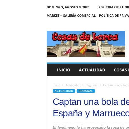
DOMINGO, AGOSTO 9, 2026
REGISTRARSE / UNI
MARKET – GALERÍA COMERCIAL
POLÍTICA DE PRIV
C
O
S
A
S
D
E
INICIO
ACTUALIDAD
COSAS 
L
O
R
Inicio
Actualidad
Regional
Captan una bola d
C
ACTUALIDAD
REGIONAL
A
Captan una bola d
España y Marruec
El fenómeno lo ha provocado la roca de un