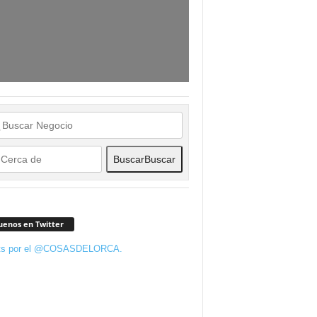
Buscar
Buscar
uenos en Twitter
ts por el @COSASDELORCA.