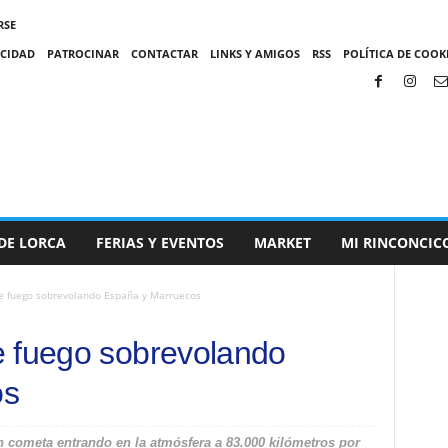
RSE
ACIDAD
PATROCINAR
CONTACTAR
LINKS Y AMIGOS
RSS
POLÍTICA DE COOKI
DE LORCA
FERIAS Y EVENTOS
MARKET
MI RINCONCIC
e fuego sobrevolando España y Marruecos
e fuego sobrevolando
os
 cometa entrando en la atmósfera a 83.000 kilómetros por