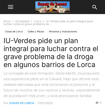
Inicio
Actualidad
Lorca
IU-Verdes pide un plan integral para
luchar contra el grave problema de...
Cosas de Lorca
Calles y Plazas
Personas y Asociaciones
IU-Verdes pide un plan
integral para luchar contra el
grave problema de la droga
en algunos barrios de Lorca
La concejala de esta formación, Gloria Martín, ha propuesto
una experiencia piloto en el Calvario Viejo que afronte esta
realidad silenciada que está cercenando el presente y el
futuro de muchos de sus vecinos y vecinas, especialmente
de la población más joven, y está destrozando familias
0
Por
COSAS DE LORCA
-
13/01/2022