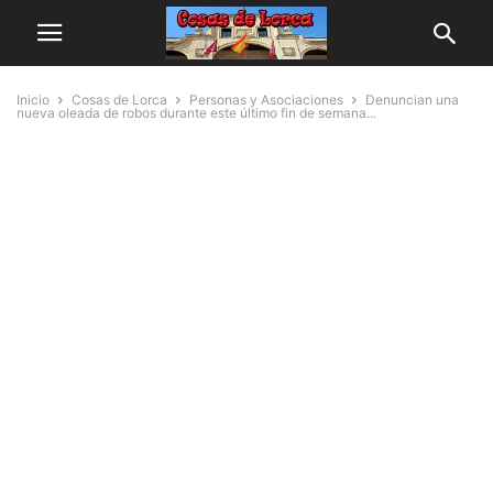
Inicio
Cosas de Lorca
Personas y Asociaciones
Denuncian una
nueva oleada de robos durante este último fin de semana...