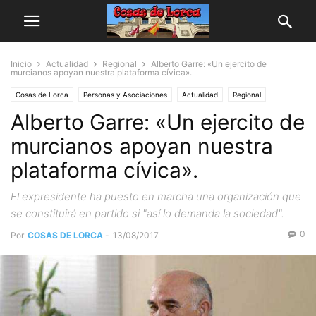
Inicio
Actualidad
Regional
Alberto Garre: «Un ejercito de
murcianos apoyan nuestra plataforma cívica».
Cosas de Lorca
Personas y Asociaciones
Actualidad
Regional
Alberto Garre: «Un ejercito de
murcianos apoyan nuestra
plataforma cívica».
El expresidente ha puesto en marcha una organización que
se constituirá en partido si "así lo demanda la sociedad".
0
Por
COSAS DE LORCA
-
13/08/2017