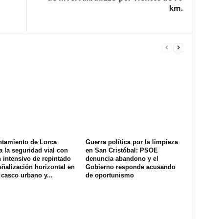
km.
ntamiento de Lorca
Guerra política por la limpieza
a la seguridad vial con
en San Cristóbal: PSOE
 intensivo de repintado
denuncia abandono y el
eñalización horizontal en
Gobierno responde acusando
 casco urbano y...
de oportunismo