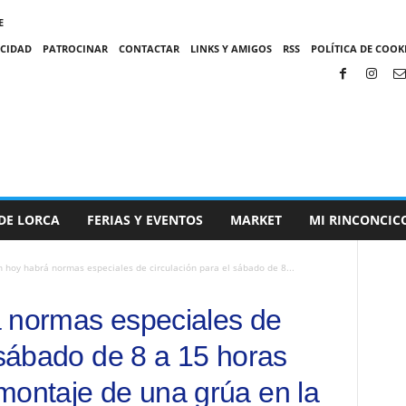
E
ACIDAD
PATROCINAR
CONTACTAR
LINKS Y AMIGOS
RSS
POLÍTICA DE COOKI
DE LORCA
FERIAS Y EVENTOS
MARKET
MI RINCONCIC
 hoy habrá normas especiales de circulación para el sábado de 8...
á normas especiales de
 sábado de 8 a 15 horas
montaje de una grúa en la