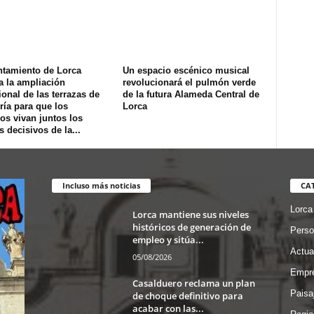
ntamiento de Lorca
Un espacio escénico musical
a la ampliación
revolucionará el pulmón verde
onal de las terrazas de
de la futura Alameda Central de
ría para que los
Lorca
os vivan juntos los
s decisivos de la...
Incluso más noticias
CA
Lorca
Lorca mantiene sus niveles
históricos de generación de
Perso
empleo y sitúa...
Actua
05/08/2026
Empre
Casalduero reclama un plan
Paisa
de choque definitivo para
acabar con las...