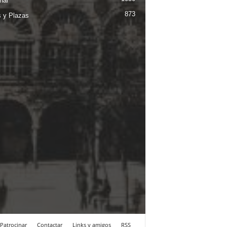
nal
873
s y Plazas
Patrocinar
Contactar
Links y amigos
RSS