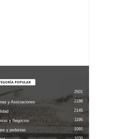
TEGORÍA POPULAR
2501
2186
nas y Asociaciones
2145
lidad
1195
sas y Negocios
1091
jes y pedanias
1030