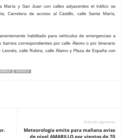
ta María y San Juan con calles adyacentes el tráfico se
a, Carretera de acceso al Castillo, calle Santa María,
anentemente habilitado para vehículos de emergencias a
barrios correspondientes por calle Álamo o por itinerario
le Leonés, calle Rubira, calle Álamo y Plaza de España con
ORMAS
TRAFICO
Artículo siguiente
r.
Meteorología emite para mañana aviso
de nivel AMARILLO por vientos de 70