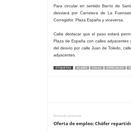
Para circular en sentido Barrio de San
desviará por Carretera de La Fuensant
Corregidor, Plaza España y viceversa.
Cabe destacar que el paso estará perm
Plaza de España con calles adyacentes y 
del desvío por calle Juan de Toledo, cal
adyacentes.
ETIQUETAS
ALAMO
CALLE
ESPECIALES
N
Artículo anterior
Oferta de empleo: Chófer repartido