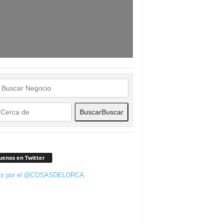
Buscar
Buscar
uenos en Twitter
ts por el @COSASDELORCA.