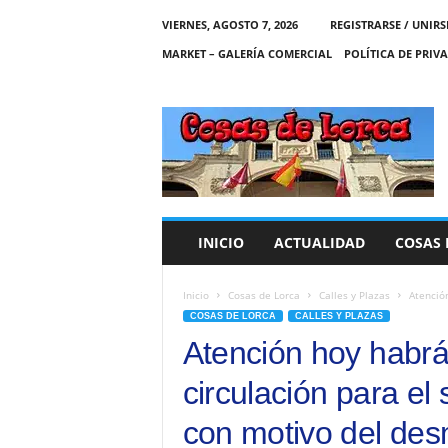
VIERNES, AGOSTO 7, 2026
REGISTRARSE / UNIRS
MARKET – GALERÍA COMERCIAL
POLÍTICA DE PRIV
C
O
S
A
S
D
E
INICIO
ACTUALIDAD
COSAS 
L
O
R
Inicio
Cosas de Lorca
Calles y Plazas
Atención
C
COSAS DE LORCA
CALLES Y PLAZAS
A
Atención hoy habr
circulación para el
con motivo del des