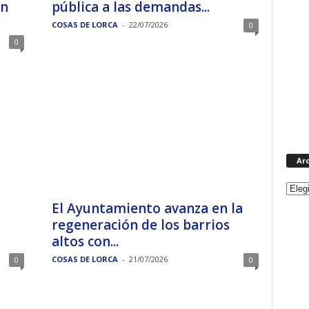
on
pública a las demandas...
COSAS DE LORCA
-
22/07/2026
0
0
Ar
El Ayuntamiento avanza en la
regeneración de los barrios
altos con...
COSAS DE LORCA
-
21/07/2026
0
0