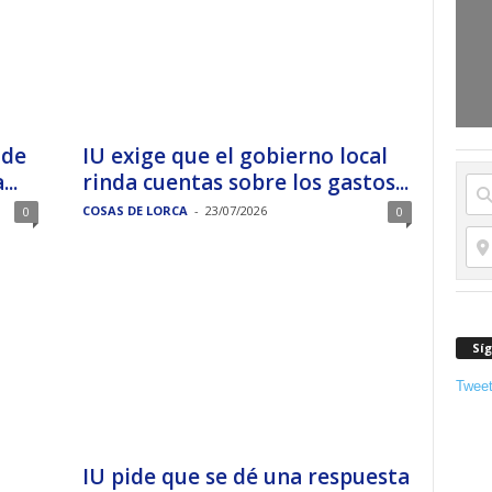
 de
IU exige que el gobierno local
..
rinda cuentas sobre los gastos...
COSAS DE LORCA
-
23/07/2026
0
0
Sí
Twee
IU pide que se dé una respuesta