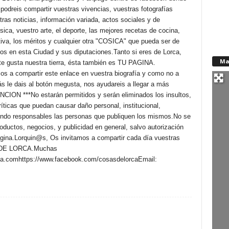
odreis compartir vuestras vivencias, vuestras fotografías
tras noticias, información variada, actos sociales y de
ica, vuestro arte, el deporte, las mejores recetas de cocina,
ctiva, los méritos y cualquier otra "COSICA" que pueda ser de
mos en esta Ciudad y sus diputaciones.Tanto si eres de Lorca,
Ma
te gusta nuestra tierra, ésta también es TU PAGINA.
os a compartir este enlace en vuestra biografía y como no a
más le dais al botón megusta, nos ayudareis a llegar a más
CION ***No estarán permitidos y serán eliminados los insultos,
íticas que puedan causar daño personal, institucional,
siendo responsables las personas que publiquen los mismos.No se
oductos, negocios, y publicidad en general, salvo autorización
ágina.Lorquin@s, Os invitamos a compartir cada día vuestras
 DE LORCA.Muchas
a.comhttps://www.facebook.com/cosasdelorcaEmail:
m