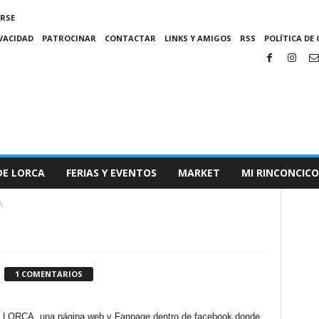
IRSE
IVACIDAD
PATROCINAR
CONTACTAR
LINKS Y AMIGOS
RSS
POLÍTICA DE 
DE LORCA
FERIAS Y EVENTOS
MARKET
MI RINCONCICO
A
1 COMENTARIOS
ORCA, una página web y Fanpage dentro de facebook donde