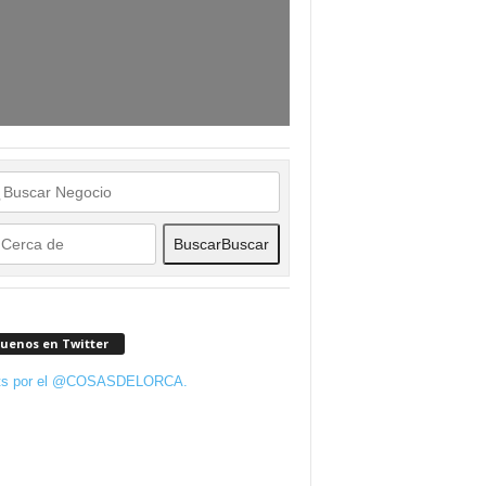
Buscar
Buscar
guenos en Twitter
ts por el @COSASDELORCA.