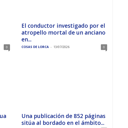
El conductor investigado por el
atropello mortal de un anciano
en...
COSAS DE LORCA
-
13/07/2026
0
0
gua
Una publicación de 852 páginas
sitúa al bordado en el ámbito...