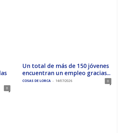
Un total de más de 150 jóvenes
las
encuentran un empleo gracias...
COSAS DE LORCA
-
14/07/2026
0
0