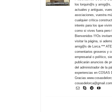
los lorquin@s y amig@s, p
actuales y antiguas, vues
asociaciones, vuestra mús
cualquier crítica constru
interés para los que vivi
como si vives fuera pero 
Bienvenidos !!!Os invitam
visitar la página, si ade
amig@s de Lorca.*** ATEN
comentarios groseros y cr
empresarial o político, 
publicarán anuncios de pr
del administrador de la p
experiencias en COSAS
Gracias.www.cosasdelorc
cosasdelorca@gmail.co