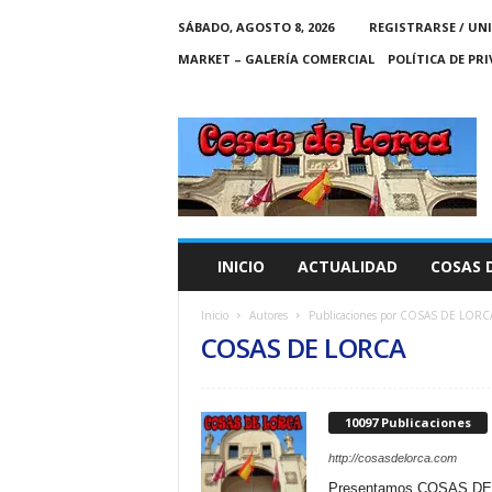
SÁBADO, AGOSTO 8, 2026
REGISTRARSE / UN
MARKET – GALERÍA COMERCIAL
POLÍTICA DE PR
C
O
S
A
S
D
E
INICIO
ACTUALIDAD
COSAS 
L
O
Inicio
Autores
Publicaciones por COSAS DE LORC
R
COSAS DE LORCA
C
A
10097 Publicaciones
http://cosasdelorca.com
Presentamos COSAS DE L