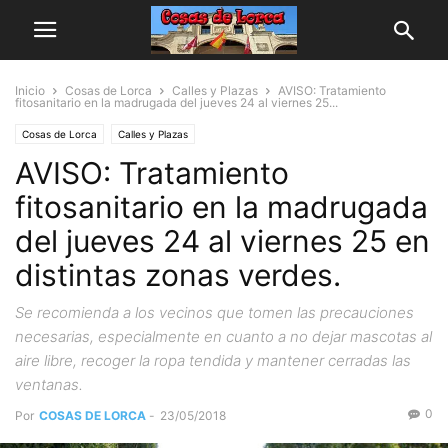
Inicio
Cosas de Lorca
Calles y Plazas
AVISO: Tratamiento
fitosanitario en la madrugada del jueves 24 al viernes 25...
Cosas de Lorca
Calles y Plazas
AVISO: Tratamiento
fitosanitario en la madrugada
del jueves 24 al viernes 25 en
distintas zonas verdes.
Se recomienda a los vecinos que tomen las precauciones
necesarias, especialmente en cuanto a no dejar mascotas al
aire libre, recoger la ropa tendida y mantener cerradas las
ventanas.
0
Por
COSAS DE LORCA
-
23/05/2018