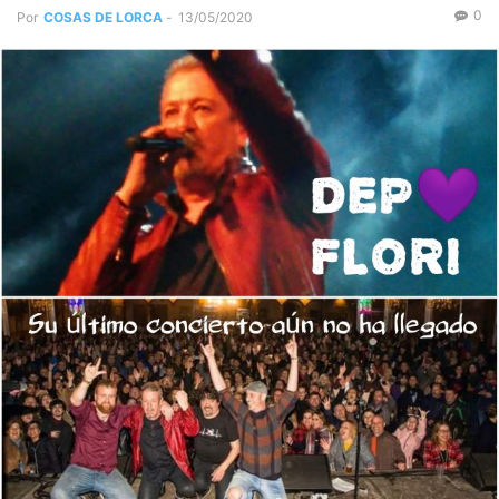
0
Por
COSAS DE LORCA
-
13/05/2020