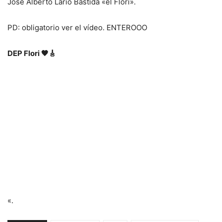
José Alberto Lario Bastida «el Flori».
PD: obligatorio ver el vídeo. ENTEROOO
DEP Flori 🖤🎸
«.