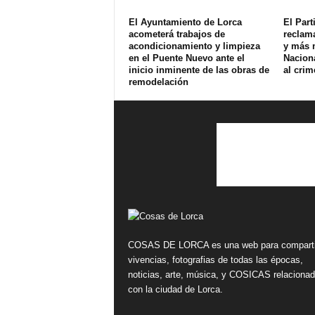
El Ayuntamiento de Lorca
El Part
acometerá trabajos de
reclam
acondicionamiento y limpieza
y más 
en el Puente Nuevo ante el
Naciona
inicio inminente de las obras de
al crim
remodelación
COSAS DE LORCA es una web para comparti
vivencias, fotografias de todas las épocas,
noticias, arte, música, y COSICAS relaciona
con la ciudad de Lorca.