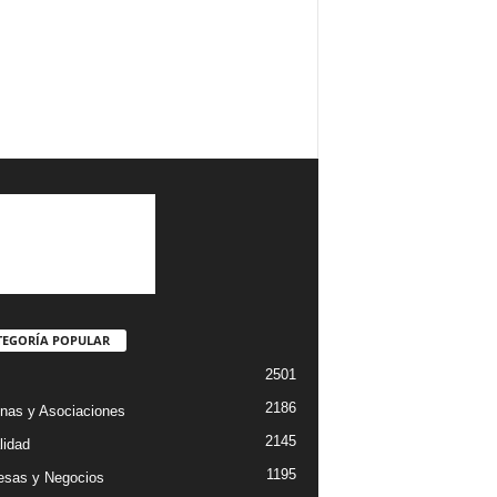
TEGORÍA POPULAR
2501
2186
nas y Asociaciones
2145
lidad
1195
sas y Negocios