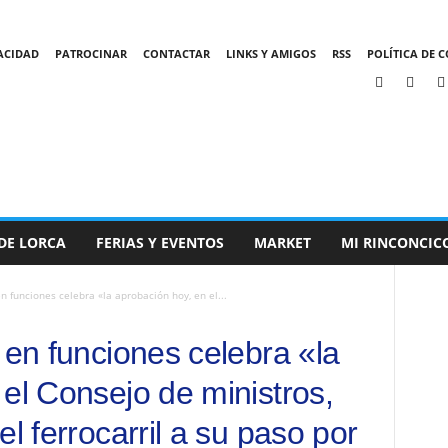
VACIDAD
PATROCINAR
CONTACTAR
LINKS Y AMIGOS
RSS
POLÍTICA DE C
DE LORCA
FERIAS Y EVENTOS
MARKET
MI RINCONCIC
n funciones celebra «la aprobación hoy, en el...
 en funciones celebra «la
el Consejo de ministros,
l ferrocarril a su paso por