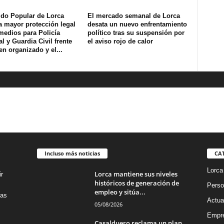
ido Popular de Lorca
El mercado semanal de Lorca
a mayor protección legal
desata un nuevo enfrentamiento
medios para Policía
político tras su suspensión por
l y Guardia Civil frente
el aviso rojo de calor
en organizado y el...
Incluso más noticias
CA
Lorca
Lorca mantiene sus niveles
r
históricos de generación de
Perso
empleo y sitúa...
das
Actua
05/08/2026
Empre
Casalduero reclama un plan