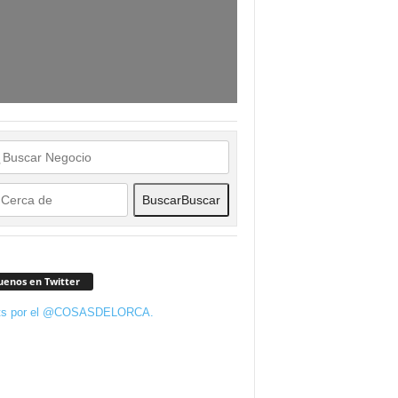
Buscar
Buscar
uenos en Twitter
ts por el @COSASDELORCA.