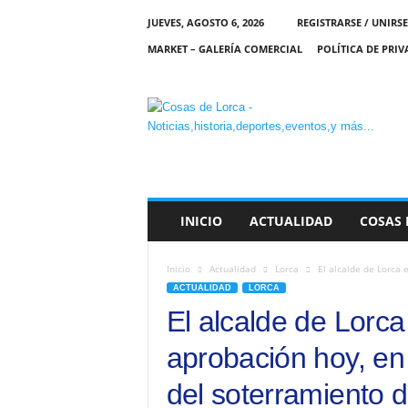
JUEVES, AGOSTO 6, 2026
REGISTRARSE / UNIRSE
MARKET – GALERÍA COMERCIAL
POLÍTICA DE PRI
C
O
S
A
S
D
E
INICIO
ACTUALIDAD
COSAS 
L
O
R
Inicio
Actualidad
Lorca
El alcalde de Lorca e
C
ACTUALIDAD
LORCA
A
El alcalde de Lorca
aprobación hoy, en 
del soterramiento de