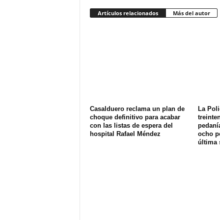
Artículos relacionados
Más del autor
Casalduero reclama un plan de
La Poli
choque definitivo para acabar
treinte
con las listas de espera del
pedanía
hospital Rafael Méndez
ocho p
última