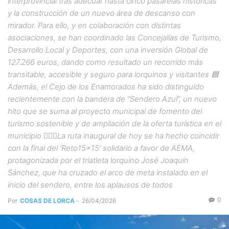
interprovincial tras adecuar hasta cinco pasarelas históricas
y la construcción de un nuevo área de descanso con
mirador. Para ello, y en colaboración con distintas
asociaciones, se han coordinado las Concejalías de Turismo,
Desarrollo Local y Deportes, con una inversión Global de
127.266 euros, dando como resultado un recorrido más
transitable, accesible y seguro para lorquinos y visitantes 🟦
Además, el Cejo de los Enamorados ha sido distinguido
recientemente con la bandera de “Sendero Azul”, un nuevo
hito que se suma al proyecto municipal de fomento del
turismo sostenible y de ampliación de la oferta turística en el
municipio 🏃🏻‍♂️La ruta inaugural de hoy se ha hecho coincidir
con la final del ‘Reto15x15’ solidario a favor de AEMA,
protagonizada por el triatleta lorquino José Joaquín
Sánchez, que ha cruzado el arco de meta instalado en el
inicio del sendero, entre los aplausos de todos
0
Por
COSAS DE LORCA
-
26/04/2026