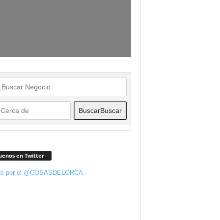
Buscar
Buscar
uenos en Twitter
ts por el @COSASDELORCA.