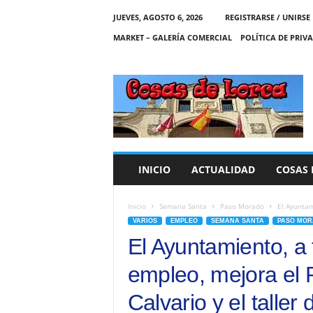
JUEVES, AGOSTO 6, 2026
REGISTRARSE / UNIRSE
MARKET – GALERÍA COMERCIAL
POLÍTICA DE PRIV
C
O
S
A
S
D
E
INICIO
ACTUALIDAD
COSAS 
L
O
R
Inicio
Semana Santa
Paso Morado
El Ayuntam
C
VARIOS
EMPLEO
SEMANA SANTA
PASO MO
A
El Ayuntamiento, a
empleo, mejora el R
Calvario y el talle