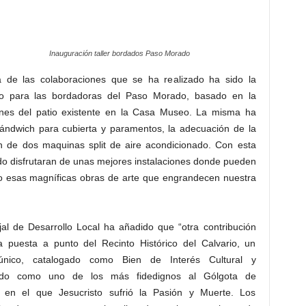
Inauguración taller bordados Paso Morado
 de las colaboraciones que se ha realizado ha sido la
o para las bordadoras del Paso Morado, basado en la
iones del patio existente en la Casa Museo. La misma ha
sándwich para cubierta y paramentos, la adecuación de la
ión de dos maquinas split de aire acondicionado. Con esta
do disfrutaran de unas mejores instalaciones donde pueden
ndo esas magníficas obras de arte que engrandecen nuestra
al de Desarrollo Local ha añadido que “otra contribución
a puesta a punto del Recinto Histórico del Calvario, un
único, catalogado como Bien de Interés Cultural y
ado como uno de los más fidedignos al Gólgota de
n en el que Jesucristo sufrió la Pasión y Muerte. Los