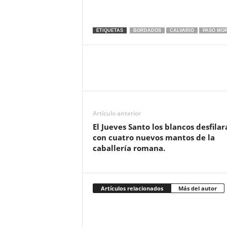
ETIQUETAS
BORDADOS
CALVARIO
PASO MO
Artículo anterior
El Jueves Santo los blancos desfilar
con cuatro nuevos mantos de la
caballería romana.
Artículos relacionados
Más del autor