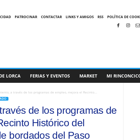
ACIDAD
PATROCINAR
CONTACTAR
LINKS Y AMIGOS
RSS
POLÍTICA DE COOKI
DE LORCA
FERIAS Y EVENTOS
MARKET
MI RINCONCIC
iento, a través de los programas de empleo, mejora el Recinto...
RADO
 través de los programas de
ecinto Histórico del
r de bordados del Paso