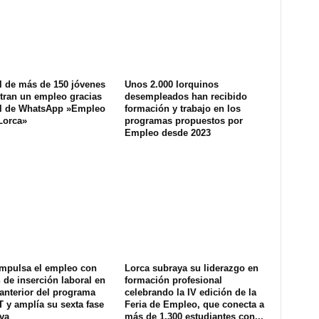
l de más de 150 jóvenes
Unos 2.000 lorquinos
tran un empleo gracias
desempleados han recibido
al de WhatsApp »Empleo
formación y trabajo en los
Lorca»
programas propuestos por
Empleo desde 2023
impulsa el empleo con
Lorca subraya su liderazgo en
de inserción laboral en
formación profesional
 anterior del programa
celebrando la IV edición de la
T y amplía su sexta fase
Feria de Empleo, que conecta a
va
más de 1.300 estudiantes con...