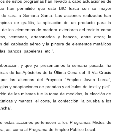
rios de estos programas han llevado a cabo actuaciones de
ue han permitido que este BIC luzca con su mayor
r de cara a Semana Santa. Las acciones realizadas han
impieza de grafitis; la aplicación de un producto para la
n de los elementos de madera exteriores del recinto como
tas, ventanas, artesonados y bancos, entre otros; la
ón del cableado aéreo y la pintura de elementos metálicos
as, bancos, papeleras, etc.”.
olaboración, y que ya presentamos la semana pasada, ha
icas de los Apóstoles de la Última Cena del III Via Crucis
 por las alumnas del Proyecto “Empleo Joven Lorca”,
glos y adaptaciones de prendas y artículos de textil y piel”.
ción de las mismas fue la toma de medidas, la elección de
s túnicas y mantos, el corte, la confección, la prueba a los
ancha”.
bo estas acciones pertenecen a los Programas Mixtos de
ra, así como al Programa de Empleo Público Local.