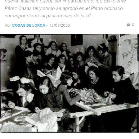
nueva titulación pueda ser impartida en el IES Bartolomé
Pérez Casas tal y como se aprobó en el Pleno ordinario
correspondiente al pasado mes de julio”.
0
Por
COSAS DE LORCA
-
12/08/2020