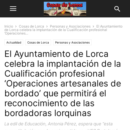
Inicio
Cosas de Lorca
Personas y Asociaciones
El Ayuntamiento
de Lorca celebra la implantación de la Cualificación profesional
‘Operaciones...
Actualidad
Cosas de Lorca
Personas y Asociaciones
El Ayuntamiento de Lorca
celebra la implantación de la
Cualificación profesional
‘Operaciones artesanales de
bordado’ que permitirá el
reconocimiento de las
bordadoras lorquinas
La edil de Educación, Antonia Pérez, espera que “esta