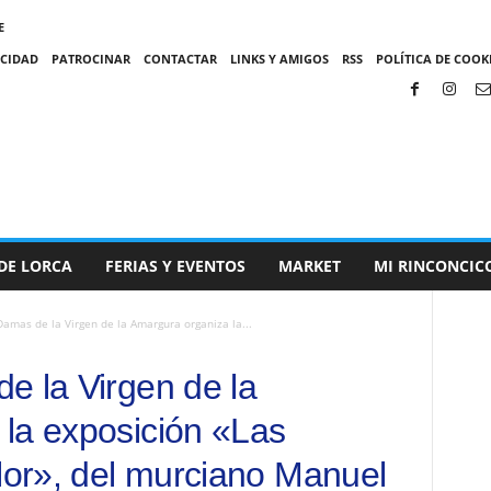
E
ACIDAD
PATROCINAR
CONTACTAR
LINKS Y AMIGOS
RSS
POLÍTICA DE COOKI
DE LORCA
FERIAS Y EVENTOS
MARKET
MI RINCONCIC
Damas de la Virgen de la Amargura organiza la...
e la Virgen de la
la exposición «Las
olor», del murciano Manuel