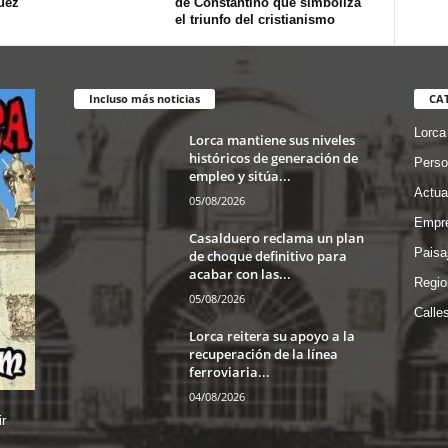
uez
de Constantino que simboliza
el triunfo del cristianismo
Incluso más noticias
CA
Lorca
Lorca mantiene sus niveles
históricos de generación de
Perso
empleo y sitúa...
Actua
05/08/2026
Empre
Casalduero reclama un plan
Paisa
de choque definitivo para
acabar con las...
Regio
05/08/2026
Calle
Lorca reitera su apoyo a la
recuperación de la línea
ferroviaria...
04/08/2026
r