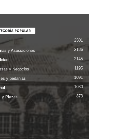
TEGORÍA POPULAR
2501
2186
nas y Asociaciones
2145
lidad
1195
sas y Negocios
1091
jes y pedanias
1030
nal
873
s y Plazas