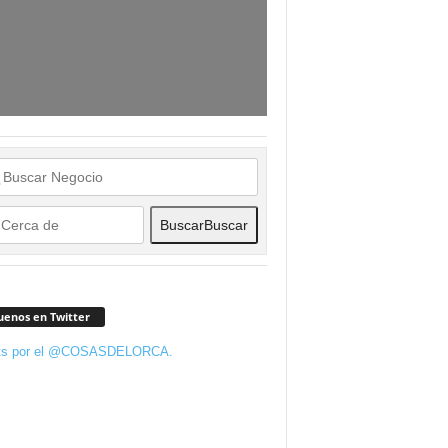
Buscar
Buscar
uenos en Twitter
ts por el @COSASDELORCA.