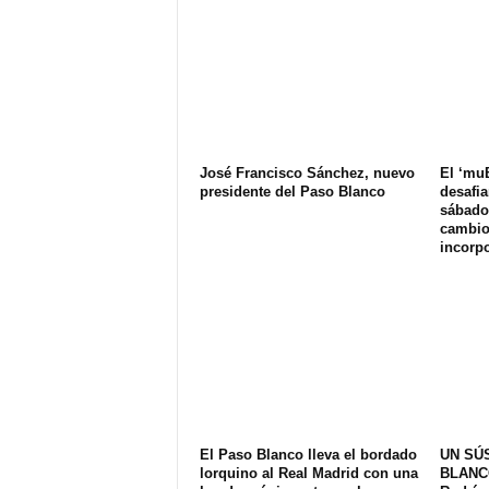
José Francisco Sánchez, nuevo
El ‘muB
presidente del Paso Blanco
desafia
sábado
cambios
incorp
El Paso Blanco lleva el bordado
UN SÚ
lorquino al Real Madrid con una
BLANCO