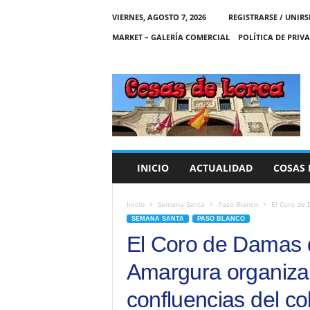
VIERNES, AGOSTO 7, 2026
REGISTRARSE / UNIRS
MARKET – GALERÍA COMERCIAL
POLÍTICA DE PRIV
C
O
S
A
S
D
E
INICIO
ACTUALIDAD
COSAS 
L
O
R
Inicio
Semana Santa
Paso Blanco
El Coro de 
C
SEMANA SANTA
PASO BLANCO
A
El Coro de Damas d
Amargura organiza 
confluencias del c