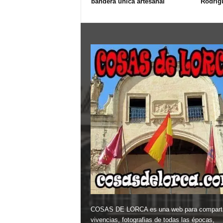
bandera única artesanal
Rodríg
COSAS DE LORCA es una web para comparti
vivencias, fotografias de todas las épocas,