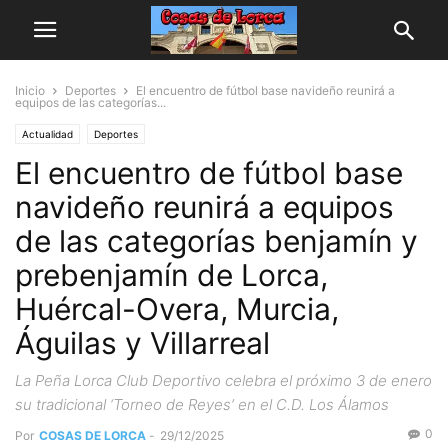
Inicio
Deportes
El encuentro de fútbol base navideño reunirá a
equipos de las categorías...
Actualidad
Deportes
El encuentro de fútbol base
navideño reunirá a equipos
de las categorías benjamín y
prebenjamín de Lorca,
Huércal-Overa, Murcia,
Águilas y Villarreal
La Peña Lorca Club Deportivo celebra el próximo 3 de enero
su tradicional ‘Torneo de Reyes’ en el C.D. Los Álamos
0
Por
COSAS DE LORCA
-
29/12/2025