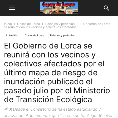
Inicio
Cosas de Lorca
Paisajes y pedanias
El Gobierno de Lorca
se reunirá con los vecinos y colectivos afectados...
Actualidad
Cosas de Lorca
Paisajes y pedanias
El Gobierno de Lorca se
reunirá con los vecinos y
colectivos afectados por el
último mapa de riesgo de
inundación publicado el
pasado julio por el Ministerio
de Transición Ecológica
📢 ❌ Desde el Consistorio se ha estado estudiando y
analizando el documento, que “carece de total rigor técnico