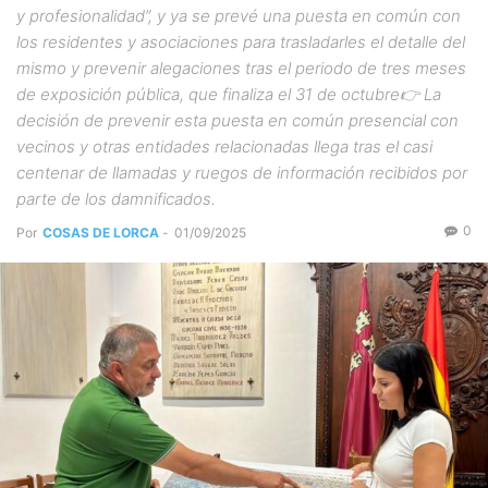
y profesionalidad”, y ya se prevé una puesta en común con
los residentes y asociaciones para trasladarles el detalle del
mismo y prevenir alegaciones tras el periodo de tres meses
de exposición pública, que finaliza el 31 de octubre👉 La
decisión de prevenir esta puesta en común presencial con
vecinos y otras entidades relacionadas llega tras el casi
centenar de llamadas y ruegos de información recibidos por
parte de los damnificados.
0
Por
COSAS DE LORCA
-
01/09/2025