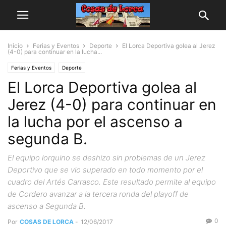
Inicio
Ferias y Eventos
Deporte
El Lorca Deportiva golea al Jerez
(4-0) para continuar en la lucha...
Ferias y Eventos
Deporte
El Lorca Deportiva golea al
Jerez (4-0) para continuar en
la lucha por el ascenso a
segunda B.
El equipo lorquino se deshizo sin problemas de un Jerez
Deportivo que se vio superado en todo momento por el
cuadro del Artés Carrasco. Este resultado permite al equipo
de Cordero avanzar a la tercera ronda del playoff de
ascenso a Segunda B.
0
Por
COSAS DE LORCA
-
12/06/2017