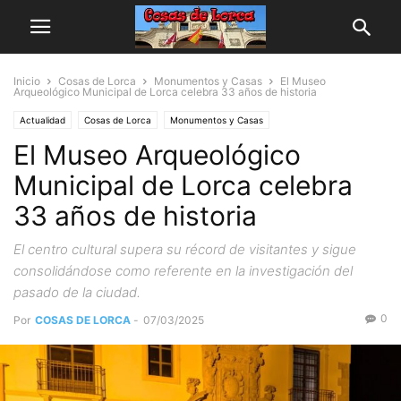
Inicio
Cosas de Lorca
Monumentos y Casas
El Museo
Arqueológico Municipal de Lorca celebra 33 años de historia
Actualidad
Cosas de Lorca
Monumentos y Casas
El Museo Arqueológico
Municipal de Lorca celebra
33 años de historia
El centro cultural supera su récord de visitantes y sigue
consolidándose como referente en la investigación del
pasado de la ciudad.
0
Por
COSAS DE LORCA
-
07/03/2025