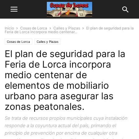
Inicio
Cosas de Lorca
Calles y Plazas
El plan de seguridad para la
Feria de Lorca incorpora medio centenar...
Cosas de Lorca
Calles y Plazas
El plan de seguridad para la
Feria de Lorca incorpora
medio centenar de
elementos de mobiliario
urbano para asegurar las
zonas peatonales.
Se trata de recursos propios municipales cuya instalación
responde a la coyuntura actual del país, primando el
principio de prevención por encima de cualquier otra