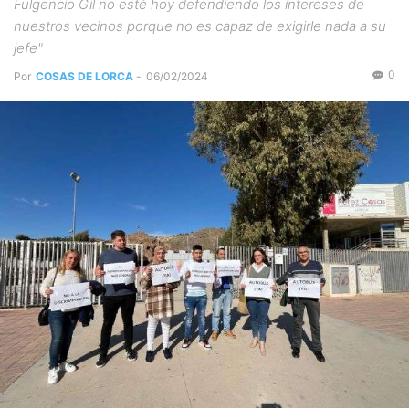
Fulgencio Gil no esté hoy defendiendo los intereses de
nuestros vecinos porque no es capaz de exigirle nada a su
jefe"
0
Por
COSAS DE LORCA
-
06/02/2024