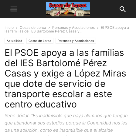
Inicio
Cosas de Lorca
Personas y Asociaciones
El PSOE apoya a
las familias del IES Bartolomé Pérez Casas y...
Actualidad
Cosas de Lorca
Personas y Asociaciones
El PSOE apoya a las familias
del IES Bartolomé Pérez
Casas y exige a López Miras
que dote de servicio de
transporte escolar a este
centro educativo
Irene Jódar: "Es inadmisible que haya alumnos que tengan
que abandonar sus estudios porque la Comunidad nos les
da una solución, como es inadmisible que el alcalde