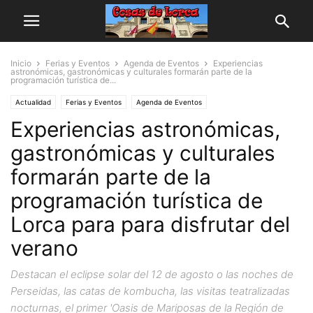
Inicio
Ferias y Eventos
Agenda de Eventos
Experiencias
astronómicas, gastronómicas y culturales formarán parte de la
programación turística de...
Actualidad
Ferias y Eventos
Agenda de Eventos
Experiencias astronómicas,
gastronómicas y culturales
formarán parte de la
programación turística de
Lorca para para disfrutar del
verano
Destacan el eclipse solar del 12 de agosto o las noches de
Perseidas, las catas de kombucha, las visitas teatralizadas
nocturnas, el primer 'Oasis de Mariposas de la Región de