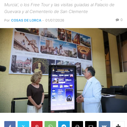
Murcia', o los Free Tour y las visitas guiadas al Palacio de
Guevara y al Cementerio de San Clemente
0
Por
COSAS DE LORCA
-
01/07/2026