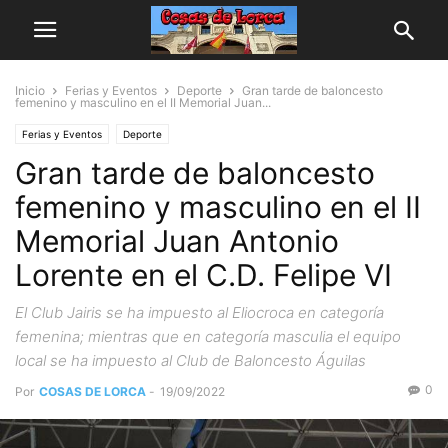
Inicio
Ferias y Eventos
Deporte
Gran tarde de baloncesto
femenino y masculino en el II Memorial Juan...
Ferias y Eventos
Deporte
Gran tarde de baloncesto
femenino y masculino en el II
Memorial Juan Antonio
Lorente en el C.D. Felipe VI
El Club Jairis se ha impuesto al Eliocroca en categoría
femenina; mientras que en categoría masculia el equipo
local se ha impuesto al Club de Baloncesto Águilas
0
Por
COSAS DE LORCA
-
19/09/2022