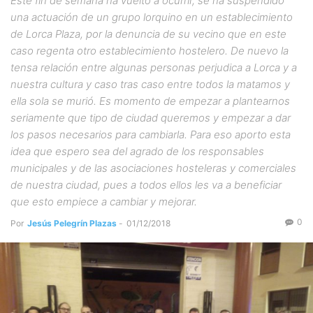
Este fin de semana ha vuelto a ocurrir, se ha suspendido
una actuación de un grupo lorquino en un establecimiento
de Lorca Plaza, por la denuncia de su vecino que en este
caso regenta otro establecimiento hostelero. De nuevo la
tensa relación entre algunas personas perjudica a Lorca y a
nuestra cultura y caso tras caso entre todos la matamos y
ella sola se murió. Es momento de empezar a plantearnos
seriamente que tipo de ciudad queremos y empezar a dar
los pasos necesarios para cambiarla. Para eso aporto esta
idea que espero sea del agrado de los responsables
municipales y de las asociaciones hosteleras y comerciales
de nuestra ciudad, pues a todos ellos les va a beneficiar
que esto empiece a cambiar y mejorar.
0
Por
Jesús Pelegrín Plazas
-
01/12/2018