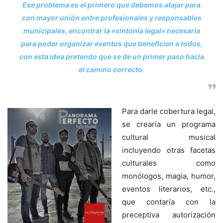
Ese problema es el primero que debemos atajar para
con mayor unión entre profesionales y responsables
municipales, encontrar la «sintonía legal» necesaria
para poder organizar eventos que beneficien a todos,
con esta idea pretendo que se de un primer paso hacia
el camino correcto.
Para darle cobertura legal,
se crearia un programa
cultural musical
incluyendo otras facetas
culturales como
monólogos, magia, humor,
eventos literarios, etc.,
que contaría con la
preceptiva autorización