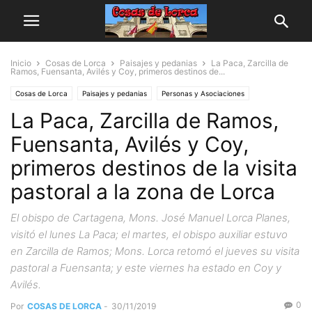
Inicio
Cosas de Lorca
Paisajes y pedanias
La Paca, Zarcilla de
Ramos, Fuensanta, Avilés y Coy, primeros destinos de...
Cosas de Lorca
Paisajes y pedanias
Personas y Asociaciones
La Paca, Zarcilla de Ramos,
Fuensanta, Avilés y Coy,
primeros destinos de la visita
pastoral a la zona de Lorca
El obispo de Cartagena, Mons. José Manuel Lorca Planes,
visitó el lunes La Paca; el martes, el obispo auxiliar estuvo
en Zarcilla de Ramos; Mons. Lorca retomó el jueves su visita
pastoral a Fuensanta; y este viernes ha estado en Coy y
Avilés.
0
Por
COSAS DE LORCA
-
30/11/2019