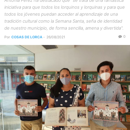
Antonia Pérez ha destacado que "se trata de una fantástica
iniciativa para que todos los lorquinos y lorquinas y para que
todos los jóvenes puedan acceder al aprendizaje de una
tradición cultural como la Semana Santa, seña de identidad
de nuestro municipio, de forma sencilla, amena y divertida".
0
Por
COSAS DE LORCA
-
26/08/2021