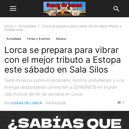
Inicio
Actualidad
Lorca se prepara para vibrar con el mejor tributo a
Estopa este...
Actualidad
Ferias y Eventos
Música
Lorca se prepara para vibrar
con el mejor tributo a Estopa
este sábado en Sala Silos
Siete músicos sobre el escenario, himnos inolvidables y una
energía desbordante convierten a DEMONIOS en la gran
cita musical del fin de semana en Lorca.
0
Por
COSAS DE LORCA
-
24/04/2026