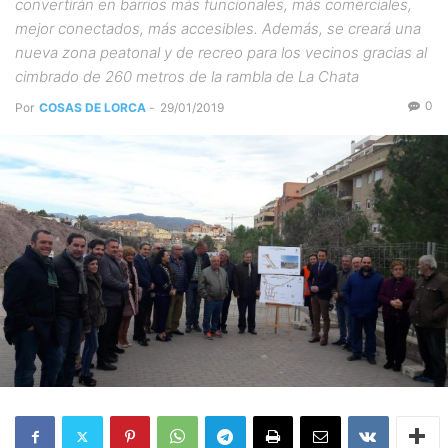
convertirán en barrios más funcionales, más comerciales,
mejor conectados, más accesibles. Además, se creará una
nueva zona peatonal y de recreo para los vecinos gracias al
cimbrado de 260 metros de la rambla de La Chata
0
Por
COSAS DE LORCA
-
29/01/2019