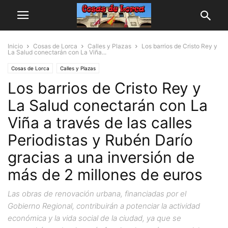
Inicio
Cosas de Lorca
Calles y Plazas
Los barrios de Cristo Rey y
La Salud conectarán con La Viña...
Cosas de Lorca
Calles y Plazas
Los barrios de Cristo Rey y
La Salud conectarán con La
Viña a través de las calles
Periodistas y Rubén Darío
gracias a una inversión de
más de 2 millones de euros
Las obras de renovación urbana, financiadas por el
Gobierno Regional, contribuirán a potenciar la actividad
económica y la vida social de la ciudad, ya que se