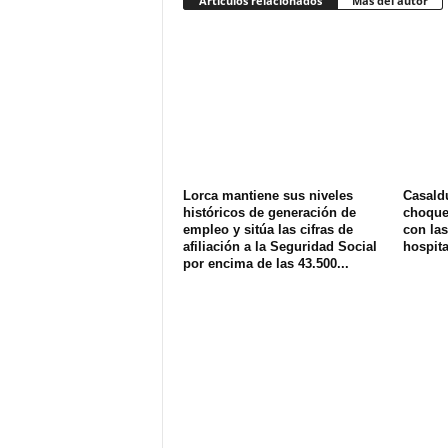
Artículos relacionados
Más del autor
Lorca mantiene sus niveles
Casald
históricos de generación de
choque 
empleo y sitúa las cifras de
con las
afiliación a la Seguridad Social
hospit
por encima de las 43.500...