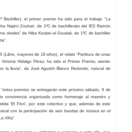
 Bachiller), el primer premio ha sido para el trabajo “La
Doha Najimi Zouhair, de 1ºC de bachillerato del IES Ramón
e olvides” de Hiba Koubei el Goudali, de 1ºC de bachiller
ta”.
 3 (Libre, mayores de 18 años), el relato “Partitura de unas
 Victoria Hidalgo Pérez, ha sido el Primer Premio, siendo
por la lluvia”, de José Agustín Blanco Redondo, natural de
e “estos premios se entregarán este próximo sábado, 9 de
 de convivencia organizada como homenaje al maestro y
stida ‘El Flori’, por este colectivo y que, además de este
usical con la participación de seis bandas de música en el
La Viña”.