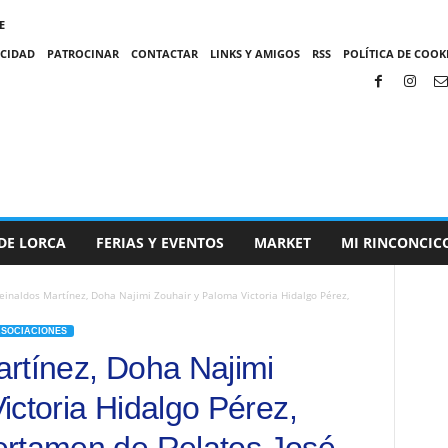
E
ACIDAD
PATROCINAR
CONTACTAR
LINKS Y AMIGOS
RSS
POLÍTICA DE COOKI
DE LORCA
FERIAS Y EVENTOS
MARKET
MI RINCONCIC
einaldos Martínez, Doha Najimi Zouhair y Paloma Victoria Hidalgo Pérez,
ASOCIACIONES
rtínez, Doha Najimi
ictoria Hidalgo Pérez,