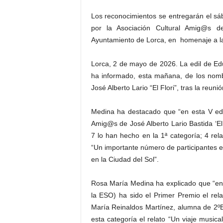
Los reconocimientos se entregarán el sá
por la Asociación Cultural Amig@s de
Ayuntamiento de Lorca, en homenaje a la 
Lorca, 2 de mayo de 2026. La edil de E
ha informado, esta mañana, de los nom
José Alberto Lario “El Flori”, tras la reun
Medina ha destacado que “en esta V edi
Amig@s de José Alberto Lario Bastida ‘El 
7 lo han hecho en la 1ª categoría; 4 rela
“Un importante número de participantes 
en la Ciudad del Sol”.
Rosa María Medina ha explicado que “en l
la ESO) ha sido el Primer Premio el rela
María Reinaldos Martínez, alumna de 2ºB
esta categoría el relato “Un viaje music