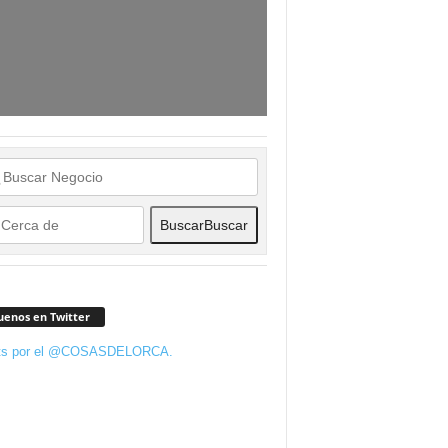
Buscar
Buscar
uenos en Twitter
ts por el @COSASDELORCA.