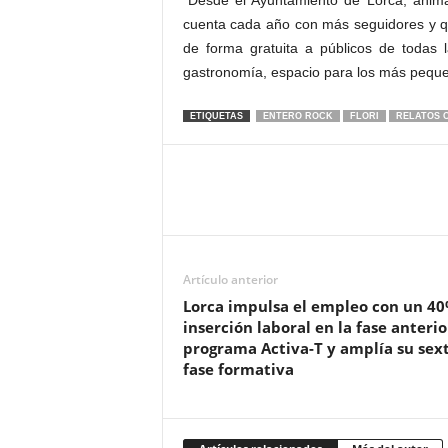
“Desde el Ayuntamiento de Lorca, anima
cuenta cada año con más seguidores y q
de forma gratuita a públicos de todas
gastronomía, espacio para los más peque
ETIQUETAS
ENTERO ROCK
FLORI
RELATOS 
Artículo anterior
Lorca impulsa el empleo con un 4
inserción laboral en la fase anterio
programa Activa-T y amplía su sex
fase formativa