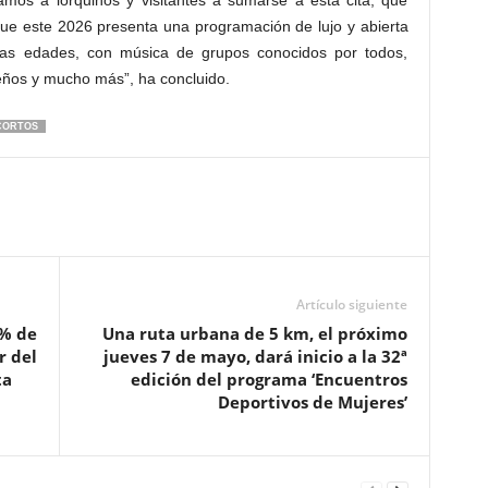
mos a lorquinos y visitantes a sumarse a esta cita, que
ue este 2026 presenta una programación de lujo y abierta
 las edades, con música de grupos conocidos por todos,
ños y mucho más”, ha concluido.
CORTOS
Artículo siguiente
0% de
Una ruta urbana de 5 km, el próximo
r del
jueves 7 de mayo, dará inicio a la 32ª
ta
edición del programa ‘Encuentros
Deportivos de Mujeres’