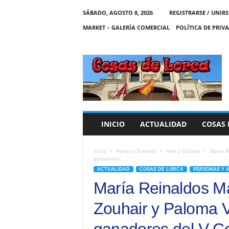
SÁBADO, AGOSTO 8, 2026
REGISTRARSE / UNIRS
MARKET – GALERÍA COMERCIAL
POLÍTICA DE PRIV
C
O
S
A
S
D
E
INICIO
ACTUALIDAD
COSAS 
L
O
R
Inicio
Ferias y Eventos
Arte y Cultura
María R
ganadores...
C
ACTUALIDAD
COSAS DE LORCA
PERSONAS Y 
A
María Reinaldos Ma
Zouhair y Paloma V