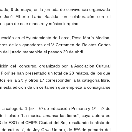
bado, 9 de mayo, en la jornada de convivencia organizada
 José Alberto Lario Bastida, en colaboración con el
figura de este maestro y músico lorquino
ducación en el Ayuntamiento de Lorca, Rosa María Medina,
bres de los ganadores del V Certamen de Relatos Cortos
ión del jurado mantenida el pasado 29 de abril.
ción del concurso, organizado por la Asociación Cultural
Flori’ se han presentado un total de 28 relatos, de los que
tos en la 2ª; y otros 17 corresponden a la categoría libre.
en esta edición de un certamen que empieza a consagrarse
a categoría 1 (5º – 6º de Educación Primaria y 1º – 2º de
to titulado “La música amansa las fieras”, cuya autora es
 de ESO del CEIPS Ciudad del Sol, resultando finalista de
al de culturas”, de Joy Giwa Umoru, de 5ºA de primaria del