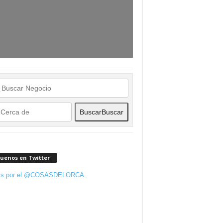
Buscar
Buscar
guenos en Twitter
ts por el @COSASDELORCA.