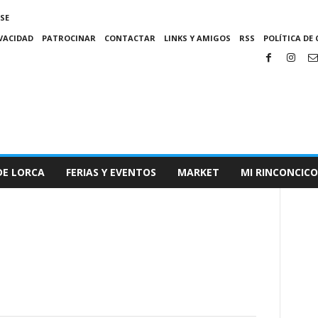
SE
IVACIDAD
PATROCINAR
CONTACTAR
LINKS Y AMIGOS
RSS
POLÍTICA DE 
DE LORCA
FERIAS Y EVENTOS
MARKET
MI RINCONCICO