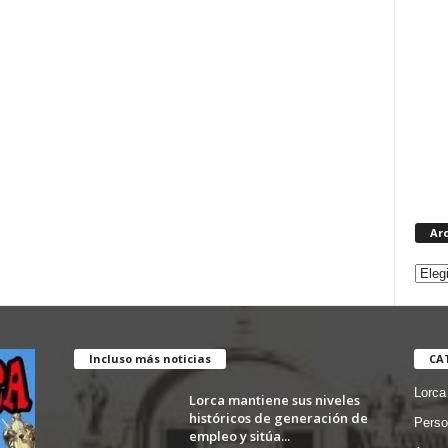
Ar
Incluso más noticias
CA
Lorca
Lorca mantiene sus niveles
históricos de generación de
Perso
empleo y sitúa...