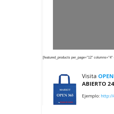
[featured_products per_page="12" columns="4"
Visita
OPEN
ABIERTO 24
Ejemplo:
http:/