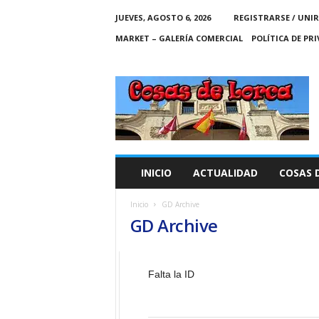
JUEVES, AGOSTO 6, 2026
REGISTRARSE / UNIR
MARKET – GALERÍA COMERCIAL
POLÍTICA DE PR
C
O
S
A
S
D
E
INICIO
ACTUALIDAD
COSAS 
L
O
Inicio
GD Archive
R
GD Archive
C
A
Falta la ID