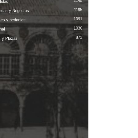
2145
lidad
1195
sas y Negocios
1091
jes y pedanias
1030
nal
873
s y Plazas