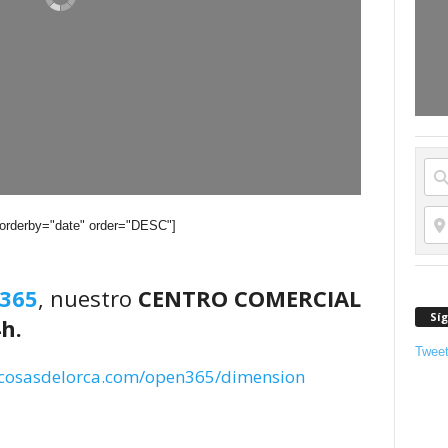
 orderby="date" order="DESC"]
365
, nuestro
CENTRO COMERCIAL
Sí
h.
Twee
/cosasdelorca.com/open365/dimension