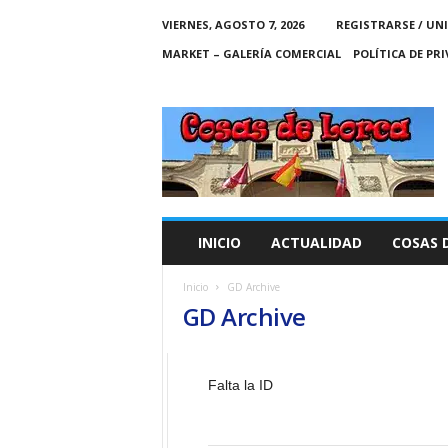
VIERNES, AGOSTO 7, 2026
REGISTRARSE / UN
MARKET – GALERÍA COMERCIAL
POLÍTICA DE PR
C
O
S
A
S
D
E
INICIO
ACTUALIDAD
COSAS 
L
O
Inicio
GD Archive
R
GD Archive
C
A
Falta la ID