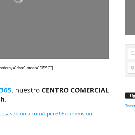
 orderby="date" order="DESC"]
365
, nuestro
CENTRO COMERCIAL
Sí
h.
Twee
/cosasdelorca.com/open365/dimension