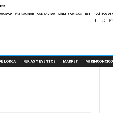
IRSE
IVACIDAD
PATROCINAR
CONTACTAR
LINKS Y AMIGOS
RSS
POLÍTICA DE 
DE LORCA
FERIAS Y EVENTOS
MARKET
MI RINCONCICO