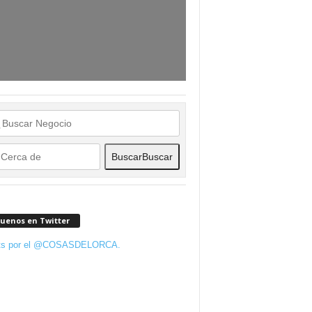
Buscar
Buscar
guenos en Twitter
ts por el @COSASDELORCA.