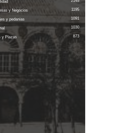
2145
lidad
1195
sas y Negocios
1091
jes y pedanias
1030
nal
873
s y Plazas