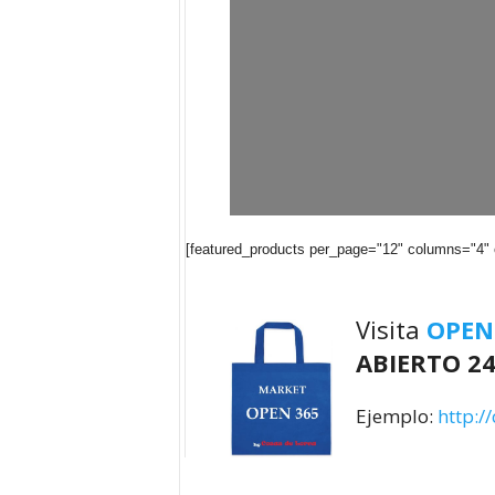
[featured_products per_page="12" columns="4"
Visita
OPEN
ABIERTO 24
Ejemplo:
http:/