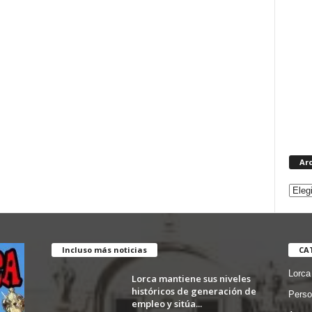
Ar
Incluso más noticias
CA
Lorca
Lorca mantiene sus niveles
históricos de generación de
Perso
empleo y sitúa...