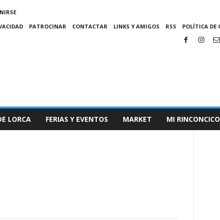
NIRSE
IVACIDAD
PATROCINAR
CONTACTAR
LINKS Y AMIGOS
RSS
POLÍTICA DE 
DE LORCA
FERIAS Y EVENTOS
MARKET
MI RINCONCICO