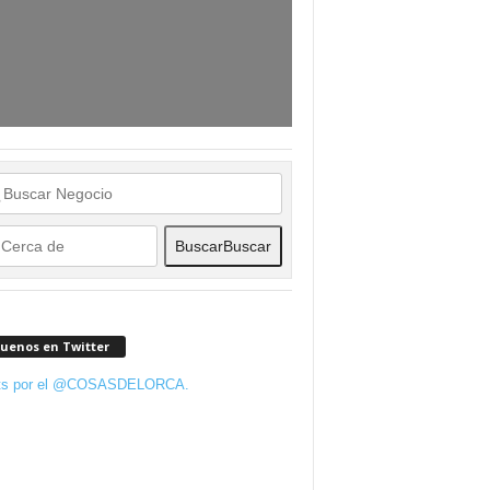
Buscar
Buscar
guenos en Twitter
ts por el @COSASDELORCA.