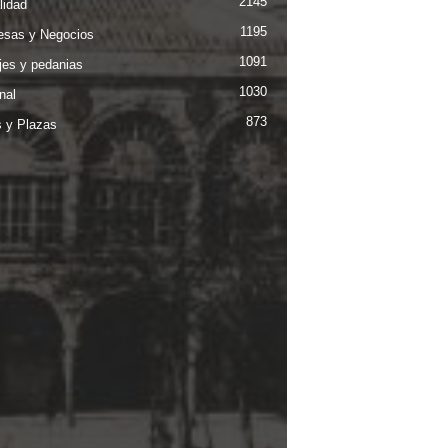
2145
lidad
1195
sas y Negocios
1091
jes y pedanias
1030
nal
873
s y Plazas