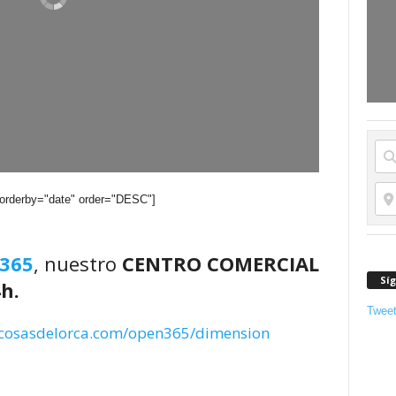
 orderby="date" order="DESC"]
365
, nuestro
CENTRO COMERCIAL
Sí
h.
Twee
/cosasdelorca.com/open365/dimension