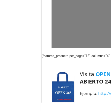
[featured_products per_page="12" columns="4"
Visita
OPEN
ABIERTO 24
Ejemplo:
http:/