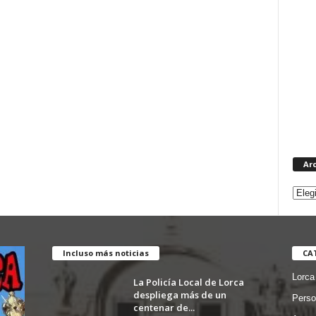
Ar
Incluso más noticias
CA
Lorca
La Policía Local de Lorca
despliega más de un
Perso
centenar de...