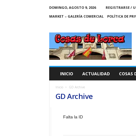
DOMINGO, AGOSTO 9, 2026
REGISTRARSE / U
MARKET – GALERÍA COMERCIAL
POLÍTICA DE PR
C
O
S
A
S
D
E
INICIO
ACTUALIDAD
COSAS 
L
O
Inicio
GD Archive
R
GD Archive
C
A
Falta la ID