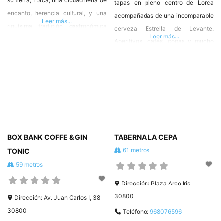
su tierra, Lorca, una ciudad llena de
tapas en pleno centro de Lorca
encanto, herencia cultural, y una
acompañadas de una incomparable
Leer más...
riquísima tradición gastronómica
cerveza Estrella de Levante.
Leer más...
que cautiva por igual a lugareños y
Aperitivos, cafés, copas y mucho
visitantes. Somos una nueva
más junto al teatro Guerra. Pl.
propuesta gastronómica
Calderón de la Barca, 30800 Lorca,
innovadora que ha conjugado
Murcia T. 627 07 74 35
productos tradicionales con nuevas
#HosteleriadeLorca ❤️ #Hostelor
técnicas de cocina y una atención
al cliente exquisita. ¿Eres
Propietario?. Para completar
BOX BANK COFFE & GIN
TABERNA LA CEPA
información
61 metros
TONIC
59 metros
Dirección:
Plaza Arco Iris
30800
Dirección:
Av. Juan Carlos I, 38
30800
Teléfono:
968076596