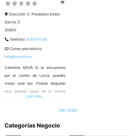
Dirección:
C. Presbítero Emilio
García, 5
30800
Teléfono:
938473558
Correo electrónico:
info@hostelor.es
Cafetería NOVA Si te encuentras
por el centro de Lorca, puedes
visitar este bar. Podrás degustar
muy buenas tapas de la cocina
Leer más...
española, en especial el pulpo,
tartar de atún, etc. Calle Presbítero
Ver todo
Emilio García, 5 Lorca Tlf.
968473558 #HosteleriadeLorca ❤️
Categorías Negocio
Asociado de #HOSTELOR