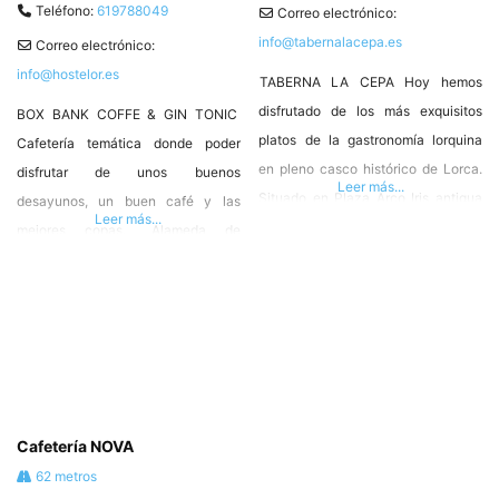
Teléfono:
619788049
Correo electrónico:
info@tabernalacepa.es
Correo electrónico:
info@hostelor.es
TABERNA LA CEPA Hoy hemos
disfrutado de los más exquisitos
BOX BANK COFFE & GIN TONIC
platos de la gastronomía lorquina
Cafetería temática donde poder
en pleno casco histórico de Lorca.
disfrutar de unos buenos
Leer más...
Situado en Plaza Arco Iris antigua
desayunos, un buen café y las
Leer más...
plaza de Abastos. Tlf. 968 076596 –
mejores copas… Alameda de
info@tabernalacepa.es
Cervantes, 38, 30800 Lorca,
#HosteleriadeLorca ❤️ Asociado
Murcia T. 619788049
#Hostelor
https://m.facebook.com/boxbankoficial/
#HosteleriadeLorca ❤️ #Hostelor
Cafetería NOVA
62 metros