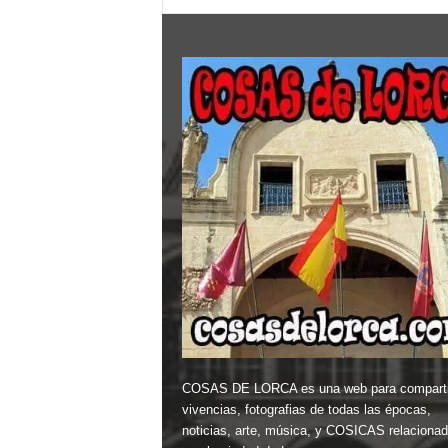
Reportajes
❤ #HOSTELOR
fotográficos.
Complementos para
fotos. Álbum de
fotos. Productos
personalizados.
Revelado de fotos.
Fotocopias. Fotos de
carnet. CONTACTA
CON NOSOTROS
PARA CUALQUIER
DUDA. PREGUNTE
COSAS DE LORCA es una web para comparti
vivencias, fotografias de todas las épocas,
noticias, arte, música, y COSICAS relaciona