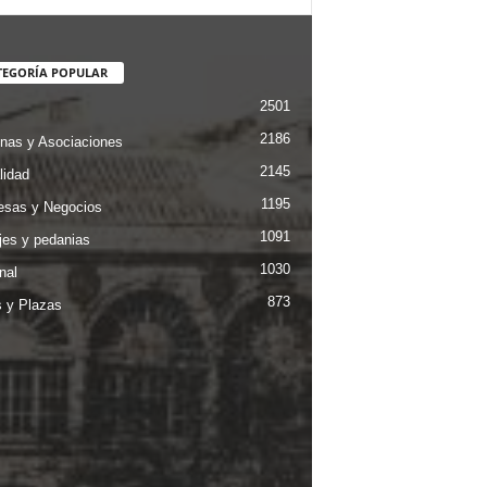
TEGORÍA POPULAR
2501
2186
nas y Asociaciones
2145
lidad
1195
sas y Negocios
1091
jes y pedanias
1030
nal
873
s y Plazas