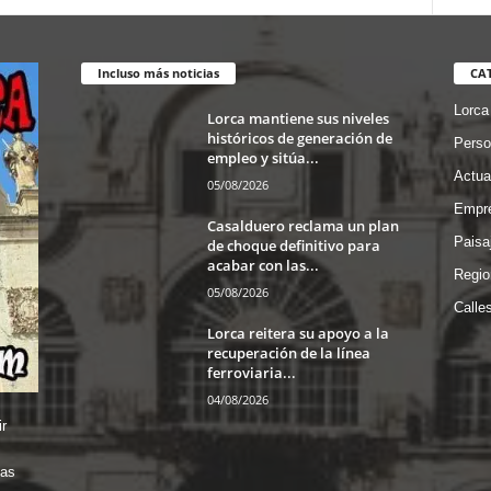
zona. Ven y te
climatizado acesible
sorprenderás. Pl. de
minusválidos, amplia
Colón, 9, 30800
terraza en pleno
Lorca, Murcia T.
Incluso más noticias
CA
centro de Lorca.
968478146 –
Alameda de
Lorca
Lorca mantiene sus niveles
https://cervecerialasc
Menchirón, 1, 30800
históricos de generación de
olumnas.es/
Perso
Lorca, Murcia T. 968
empleo y sitúa...
#HosteleriadeLorca
Actua
05/08/2026
❤️ #Hostelor
Empre
Casalduero reclama un plan
Paisa
de choque definitivo para
acabar con las...
Regio
05/08/2026
Calle
Lorca reitera su apoyo a la
recuperación de la línea
ferroviaria...
04/08/2026
r
das