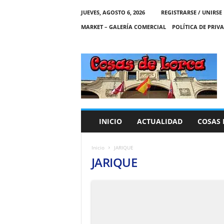
JUEVES, AGOSTO 6, 2026
REGISTRARSE / UNIRSE
MARKET – GALERÍA COMERCIAL
POLÍTICA DE PRIV
C
O
S
A
S
D
E
INICIO
ACTUALIDAD
COSAS 
L
O
R
Inicio
JARIQUE
C
JARIQUE
A