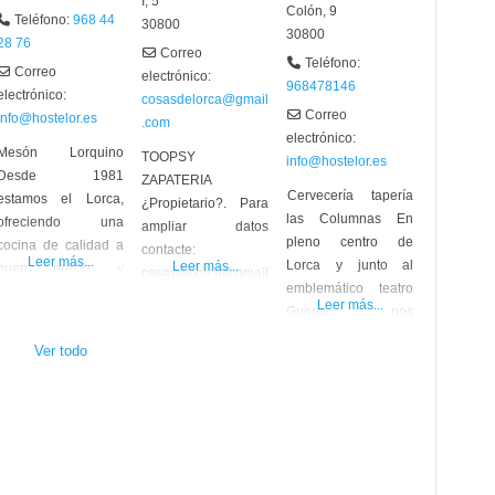
I, 5
Colón, 9
Teléfono:
968 44
30800
30800
28 76
Correo
Teléfono:
Correo
electrónico:
968478146
electrónico:
cosasdelorca@gmail
Correo
info@hostelor.es
.com
electrónico:
Mesón Lorquino
TOOPSY
info@hostelor.es
Desde 1981
ZAPATERIA
Cervecería tapería
estamos el Lorca,
¿Propietario?. Para
las Columnas En
ofreciendo una
ampliar datos
pleno centro de
cocina de calidad a
contacte:
Leer más...
Lorca y junto al
Leer más...
buen precio y
cosasdelorca@gmail
emblemático teatro
también menús
.com
Leer más...
Guerra, nos
diarios. Tenemos
encontramos está
varios premios-
Ver todo
conocida tapería que
CECLOR 2006 –
nos ofrece una
Ruta de la tapa
amplísima carta de
2008-Ruta de la tapa
exquisitas tapas de
2009-Afila tus
gran calidad y al
palillos 2010- Toma
mejor precio de la
Tapas 2012. Local