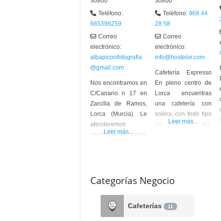
30800
30800
Teléfono:
Teléfono:
968 44
665398259
28 58
Correo
Correo
electrónico:
electrónico:
albapiconfotografia
info@hostelor.com
@gmail.com
Cafetería Expresso
Nos encontramos en
En pleno centro de
C/Canario n 17 en
Lorca encuentras
Zarcilla de Ramos,
una cafetería con
Lorca (Murcia). Le
solera, con todo tipo
Leer más...
atenderemos
de cafés y tés,
Leer más...
mediante cita previa,
además de tapas
llamando o enviando
variadas, comidas
un WhatsApp al 665
(también para llevar)
39 82 59 o por
… Dirección: Av.
correo electrónico
Juan Carlos I, 16,
Categorías Negocio
albapiconfotografia
30800 Lorca, Murcia
@gmail.com Los
Teléfono: 968 44 28
Cafeterías
servicios que
58 – 661742568
11
ofrecemos:
#HosteleríadeLorca