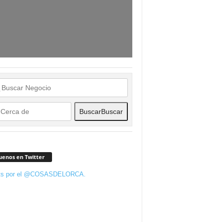
Buscar
Buscar
uenos en Twitter
ts por el @COSASDELORCA.